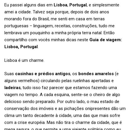
Eu passei alguns dias em
Lisboa
,
Portugal
, e simplesmente
amei a cidade. Talvez seja porque, depois de dois anos
morando fora do Brasil, me senti em casa em terras
portuguesas – linguagem, receitas, construções, tudo me
lembrava um pouquinho a minha própria terra natal. Então
compartilho com vocês minhas dicas neste
Guia de viagem:
Lisboa, Portugal
.
Lisboa é um charme.
Suas
casinhas e prédios antigos
, os
bondes amarelos
(e
alguns vermelhos) circulando pelas ruelinhas apertadas e
ladeiras
, tudo isso faz parecer que estamos fazendo uma
viagem no tempo. A cada esquina, sente-se o cheiro de algo
delicioso sendo preparado. Por outro lado, o mau estado de
conservação dos imóveis e as pichações onipresentes dão um
clima um tanto decadente à cidade, uma das que mais sofre
com a crise européia. Mas não tira o charme da cidade, que é
mega segura, o que permite a uma viajante solitária como eu