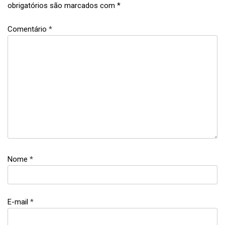
obrigatórios são marcados com
*
#mochilaodacintia
Comentário
*
,
Europa
,
guia de
viagem
,
Lisboa
,
Portugal
,
roteiro
,
Nome
*
viagem
E-mail
*