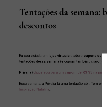
Tentações da semana: 
descontos
Eu sou viciada em
lojas virtuais
e adoro
cupons de de
tentações dessa semana (e cupom também, craro!)
Privalia
(
clique aqui para um
cupom de R$ 35
na prime
Essa semana, a Privalia tá uma tentação só… Tem enfeit
Inspiração Natalina
…