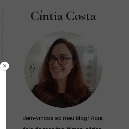
Cíntia Costa
Bem-vindos ao meu blog! Aqui,