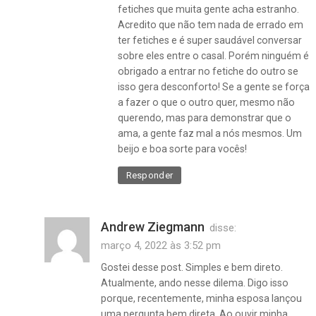
fetiches que muita gente acha estranho.
Acredito que não tem nada de errado em
ter fetiches e é super saudável conversar
sobre eles entre o casal. Porém ninguém é
obrigado a entrar no fetiche do outro se
isso gera desconforto! Se a gente se força
a fazer o que o outro quer, mesmo não
querendo, mas para demonstrar que o
ama, a gente faz mal a nós mesmos. Um
beijo e boa sorte para vocês!
Responder
monogamia
,
Andrew Ziegmann
disse:
não
março 4, 2022 às 3:52 pm
monogamia
,
Gostei desse post. Simples e bem direto.
poliamor
Atualmente, ando nesse dilema. Digo isso
,
porque, recentemente, minha esposa lançou
poligamia
uma pergunta bem direta. Ao ouvir minha