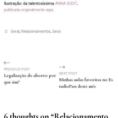
Ilustração: da talentosíssima
ANNA SUDIT
,
publicada originalmente aqui
.
Geral
,
Relacionamentos
,
Sexo
Navegação
de
PREVIOUS POST
NEXT POST
Legalização do aborto: por
Minhas aulas favoritas no Es
Post
que sim?
tudioPass deste mês
Previous
Next
Post
Post
6 thoughts on “
Relacionamento