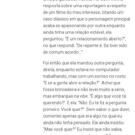
,
resposta sobre uma reportagem a respeito
relacionamento
de um filme do meu interesse, citando um
aberto
caso clássico em que o personagem principal
,
acaba se apaixonando por outra enquanto
Relacionamentos
ainda tinha uma relação estável, ela
,
perguntou: “É um relacionamento aberto?”,
rli
no que respondi. “De repente é. Se tiver sido
,
de comum acordo…”.
sexo
Foi então que ela mandou outra pergunta,
direta, enquanto estava no computador
trabalhando, mas com um sorriso no rosto:
“E se a gente abrir a relação?”. Achei que
fosse brincadeira e não levei muito a sério,
mas embarquei na vibe: “É algo que você tá
querendo?”. E ela: “Não. Eu te fiz a pergunta
primeiro. Você quer?”. Sem saber o que dizer,
comentei apenas que era algo no qual eu
ainda não tinha pensado. Ela ainda insistiu:
“Mas você quer?” Eu insisti que não sabia,