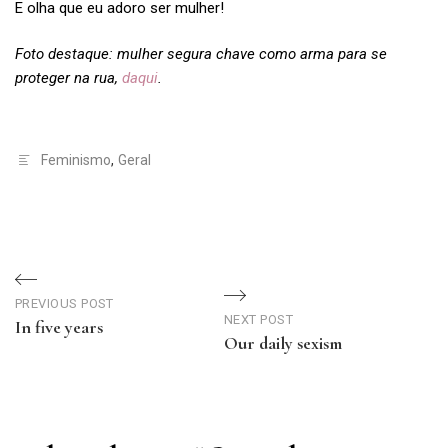
E olha que eu adoro ser mulher!
Foto destaque: mulher segura chave como arma para se
proteger na rua,
daqui
.
Feminismo
,
Geral
Navegação
de
PREVIOUS POST
NEXT POST
In five years
Our daily sexism
Post
Previous
Next
Post
Post