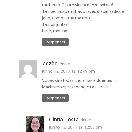
mulheres. Casa dividida não subsistirá.
Também uso minhas chaves do carro deste
jeito, como arma mesmo.
Tamos juntas!
beijo, menina
Responder
Zezão
disse:
junho 12, 2017 às 12:49 pm
Voces são todas choronas e doentes ….
Machismo opressor no cú de voces …
cantada
Responder
de rua
,
feminismo
Cíntia Costa
disse:
,
machismo
junho 12, 2017 às 12:53 pm