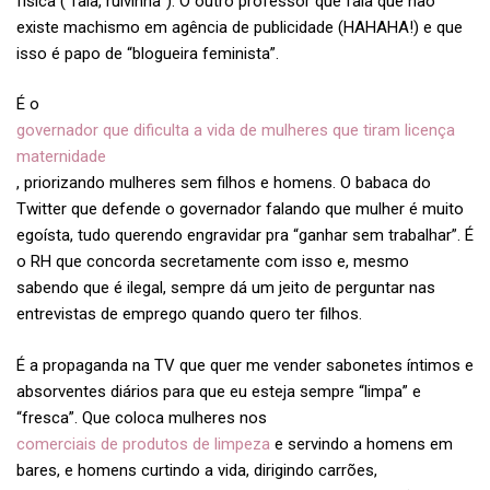
física (“fala, ruivinha”). O outro professor que fala que não
existe machismo em agência de publicidade (HAHAHA!) e que
isso é papo de “blogueira feminista”.
É o
governador que dificulta a vida de mulheres que tiram licença
maternidade
, priorizando mulheres sem filhos e homens. O babaca do
Twitter que defende o governador falando que mulher é muito
egoísta, tudo querendo engravidar pra “ganhar sem trabalhar”. É
o RH que concorda secretamente com isso e, mesmo
sabendo que é ilegal, sempre dá um jeito de perguntar nas
entrevistas de emprego quando quero ter filhos.
É a propaganda na TV que quer me vender sabonetes íntimos e
absorventes diários para que eu esteja sempre “limpa” e
“fresca”. Que coloca mulheres nos
comerciais de produtos de limpeza
e servindo a homens em
bares, e homens curtindo a vida, dirigindo carrões,