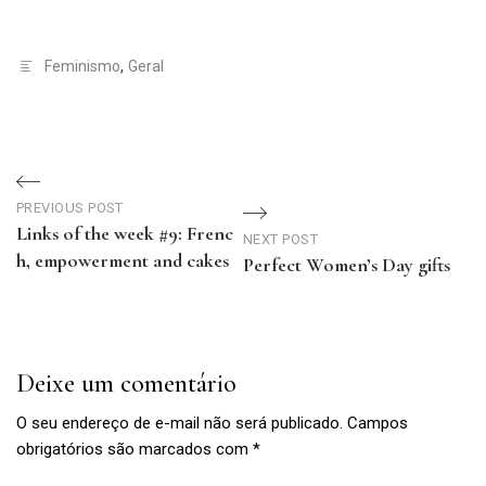
Feminismo
,
Geral
Navegação
PREVIOUS POST
de
Links of the week #9: Frenc
NEXT POST
h, empowerment and cakes
Perfect Women’s Day gifts
Post
Previous
Next
Post
Post
Deixe um comentário
O seu endereço de e-mail não será publicado.
Campos
obrigatórios são marcados com
*