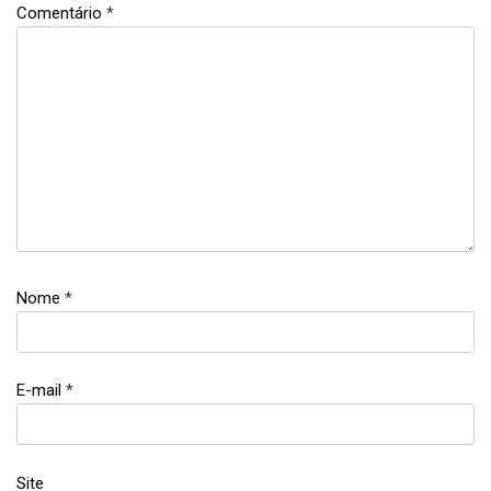
Comentário
*
dia da
mulher
,
Dia das
Mulheres
Nome
*
,
feminismo
,
igualdade
E-mail
*
Site