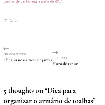
toalhas de banho aqui a partir de R$ 7
.
Geral
Navegação
de
PREVIOUS POST
NEXT POST
Chegou nossa mesa de jantar
Hora de repor
Post
Previous
Next
Post
Post
5 thoughts on “
Dica para
organizar o armário de toalhas
”