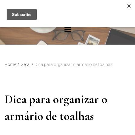
Skip
to
content
Home
/
Geral
/
Dica para organizar o armário de toalhas
Dica para organizar o
armário de toalhas