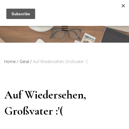
Skip
to
content
Home
/
Geral
/
Auf Wiedersehen, Großvater :'(
Auf Wiedersehen,
Großvater :'(