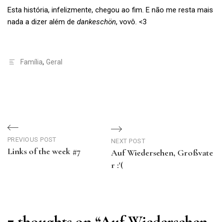
Esta história, infelizmente, chegou ao fim. E não me resta mais
nada a dizer além de
dankeschön
, vovô. <3
Família
,
Geral
Navegação
de
PREVIOUS POST
NEXT POST
Links of the week #7
Auf Wiedersehen, Großvate
Post
Previous
r :'(
Post
Next
Post
7 thoughts on “
Auf Wiedersehen,