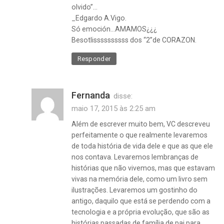
olvido”…
_Edgardo A.Vigo.
Só emoción…AMAMOS¿¿¿
Besotlissssssssss dos “2”de CORAZON.
Responder
Fernanda
disse:
maio 17, 2015 às 2:25 am
Além de escrever muito bem, VC descreveu
perfeitamente o que realmente levaremos
de toda história de vida dele e que as que ele
nos contava. Levaremos lembranças de
histórias que não vivemos, mas que estavam
vivas na memória dele, como um livro sem
ilustrações. Levaremos um gostinho do
antigo, daquilo que está se perdendo com a
tecnologia e a própria evolução, que são as
histórias passadas de família de pai para