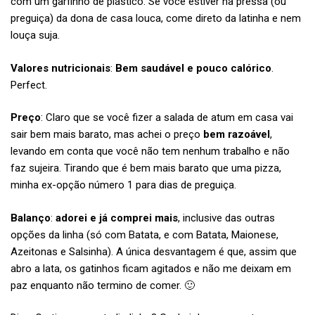
com um garfinho de plástico. Se você estiver na pressa (ou
preguiça) da dona de casa louca, come direto da latinha e nem
louça suja.
Valores nutricionais
:
Bem saudável e pouco calórico
.
Perfect.
Preço
: Claro que se você fizer a salada de atum em casa vai
sair bem mais barato, mas achei o preço
bem razoável
,
levando em conta que você não tem nenhum trabalho e não
faz sujeira. Tirando que é bem mais barato que uma pizza,
minha ex-opção número 1 para dias de preguiça.
Balanço
:
adorei e já comprei mais
, inclusive das outras
opções da linha (só com Batata, e com Batata, Maionese,
Azeitonas e Salsinha). A única desvantagem é que, assim que
abro a lata, os gatinhos ficam agitados e não me deixam em
paz enquanto não termino de comer. 🙂