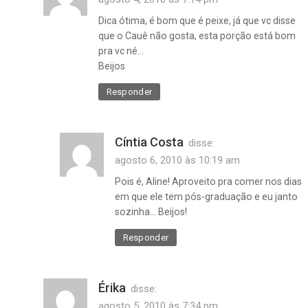
Dica ótima, é bom que é peixe, já que vc disse
que o Cauê não gosta, esta porção está bom
pra vc né…
Beijos
Responder
Cíntia Costa
disse:
agosto 6, 2010 às 10:19 am
Pois é, Aline! Aproveito pra comer nos dias
em que ele tem pós-graduação e eu janto
sozinha… Beijos!
Responder
Érika
disse:
agosto 5, 2010 às 7:34 pm