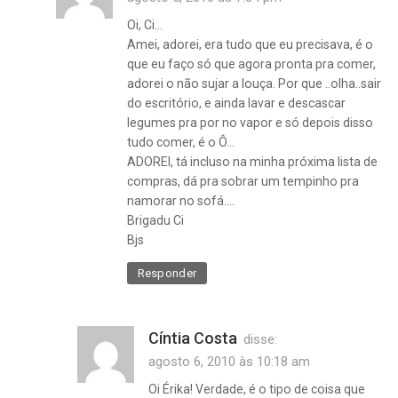
gomes
Oi, Ci…
,
Amei, adorei, era tudo que eu precisava, é o
resenha
que eu faço só que agora pronta pra comer,
,
adorei o não sujar a louça. Por que ..olha..sair
salada
do escritório, e ainda lavar e descascar
de
legumes pra por no vapor e só depois disso
atum
tudo comer, é o Ô…
pronta
ADOREI, tá incluso na minha próxima lista de
compras, dá pra sobrar um tempinho pra
namorar no sofá….
Brigadu Ci
Bjs
Responder
Cíntia Costa
disse:
agosto 6, 2010 às 10:18 am
Oi Érika! Verdade, é o tipo de coisa que