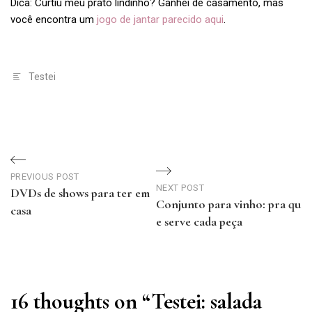
Dica: Curtiu meu prato lindinho? Ganhei de casamento, mas
você encontra um
jogo de jantar parecido aqui
.
Testei
Navegação
de
PREVIOUS POST
NEXT POST
DVDs de shows para ter em
Conjunto para vinho: pra qu
Post
casa
e serve cada peça
Previous
Next
Post
Post
16 thoughts on “
Testei: salada