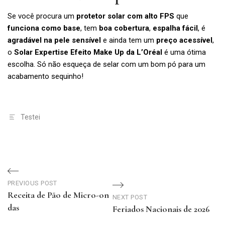
Se você procura um
protetor solar com alto FPS
que
funciona como base
, tem
boa cobertura
,
espalha fácil
, é
agradável na pele sensível
e ainda tem um
preço acessível
,
o
Solar Expertise Efeito Make Up da L’Oréal
é uma ótima
escolha. Só não esqueça de selar com um bom pó para um
acabamento sequinho!
Testei
Navegação
PREVIOUS POST
de
Receita de Pão de Micro-on
NEXT POST
das
Feriados Nacionais de 2026
Post
Previous
Next