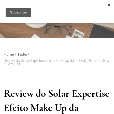
Skip
to
content
Home
/
Testei
/
Review do Solar Expertise Efeito Make Up da L’Oréal (Protetor Sola
r Com Cor)
Review do Solar Expertise
Efeito Make Up da