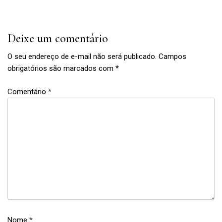
Post
Post
Deixe um comentário
O seu endereço de e-mail não será publicado.
Campos
obrigatórios são marcados com
*
Comentário
*
base
,
maquiagem
,
protetor
Nome
*
com cor