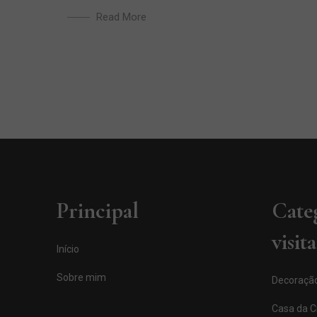
Read More
Principal
Cate
visit
Início
Sobre mim
Decoraçã
Casa da Cí