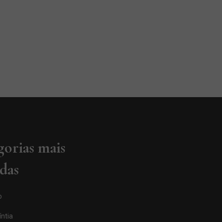
gorias mais
adas
o
ntia