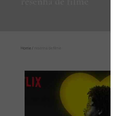
resenha de filme
Home
/
resenha de filme