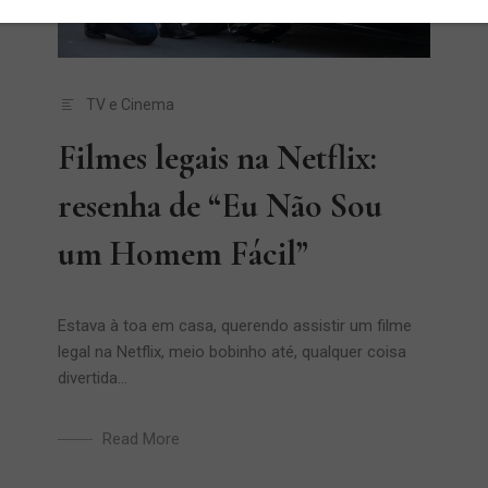
TV e Cinema
Filmes legais na Netflix:
resenha de “Eu Não Sou
um Homem Fácil”
Estava à toa em casa, querendo assistir um filme
legal na Netflix, meio bobinho até, qualquer coisa
divertida...
Read More