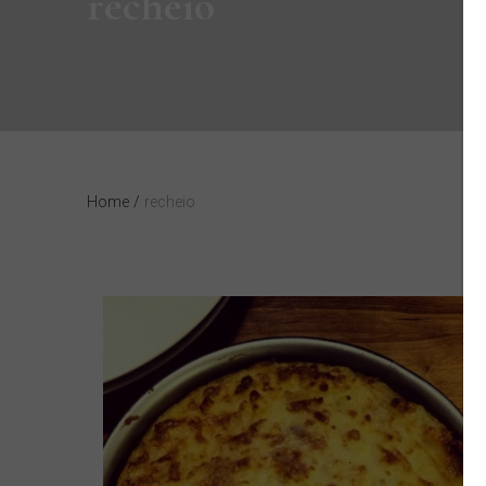
recheio
Home
/
recheio