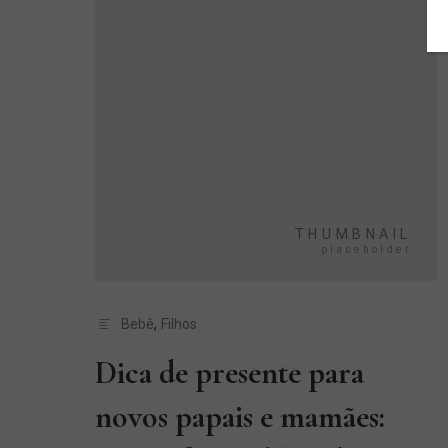
Bebê
,
Filhos
Dica de presente para
novos papais e mamães: