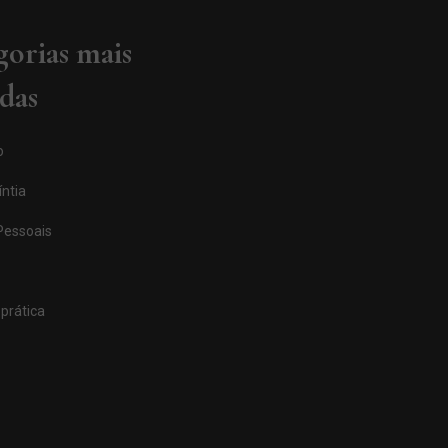
gorias mais
adas
o
ntia
Pessoais
prática