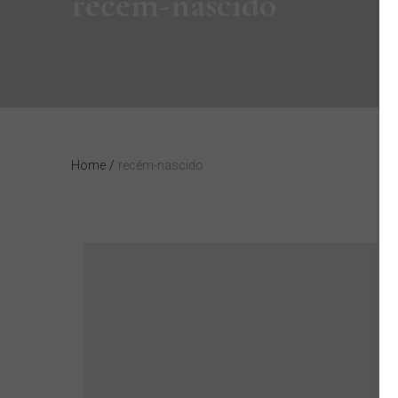
recém-nascido
Home
/
recém-nascido