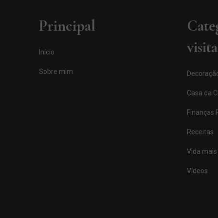
Principal
Cate
visit
Início
Sobre mim
Decoraçã
Casa da Cí
Finanças 
Receitas
Vida mais 
Vídeos