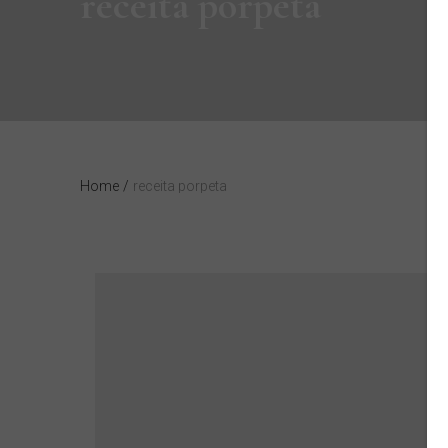
receita porpeta
Home
/
receita porpeta