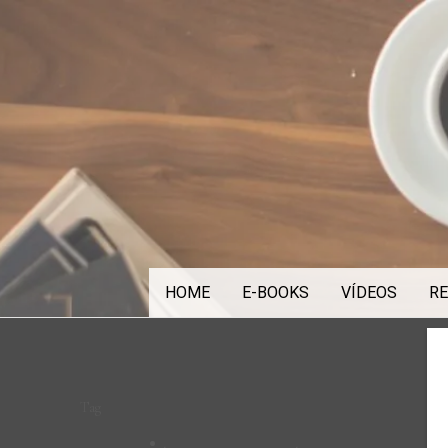
Skip
to
content
HOME
E-BOOKS
VÍDEOS
RE
Tag