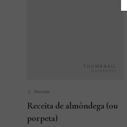
Receitas
Receita de almôndega (ou
porpeta)