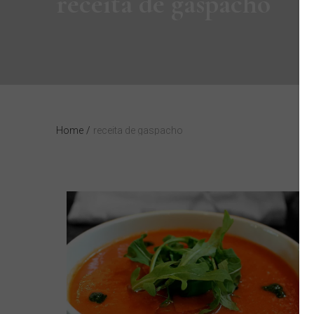
receita de gaspacho
Home
/
receita de gaspacho