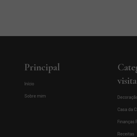
Principal
Cate
visit
Início
Sobre mim
Decoraçã
Casa da Cí
Finanças 
Receitas