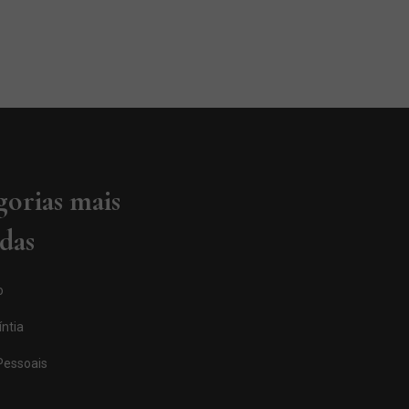
gorias mais
adas
o
ntia
Pessoais