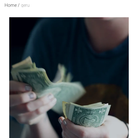
Home
/
geru