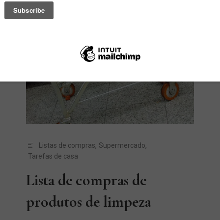
Listas de compras
,
Supermercado
,
Tarefas de casa
Lista de compras de
produtos de limpeza