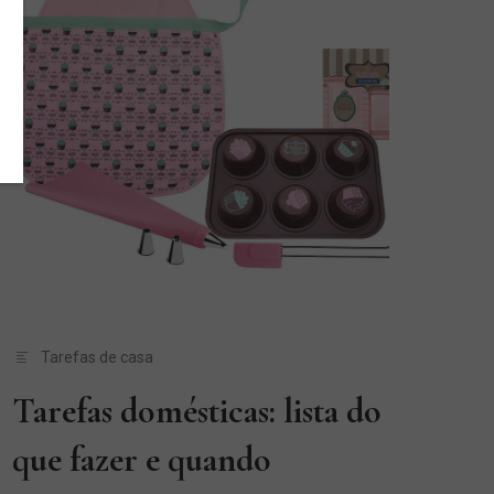
Tarefas de casa
Tarefas domésticas: lista do
que fazer e quando