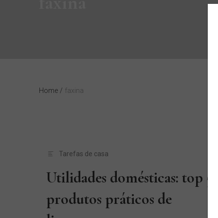
faxina
Home
/
faxina
Tarefas de casa
Utilidades domésticas: top 5
produtos práticos de