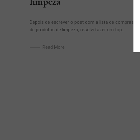
limpeza
Depois de escrever o post com a lista de compras
de produtos de limpeza, resolvi fazer um top...
Read More