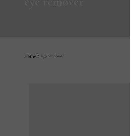
eye remover
Home
/
eye remover