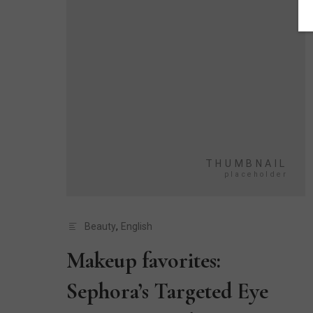
Beauty
,
English
Makeup favorites:
Sephora’s Targeted Eye