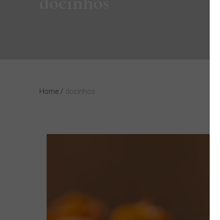
docinhos
Home
/
docinhos