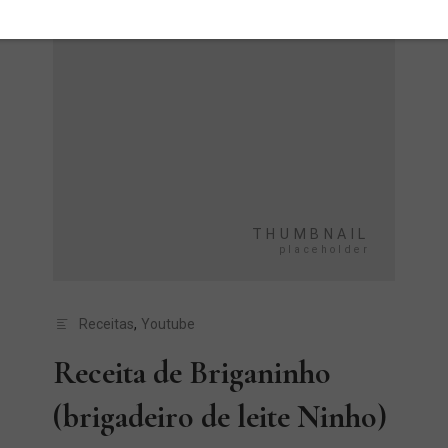
Receitas
,
Youtube
Receita de Briganinho
(brigadeiro de leite Ninho)