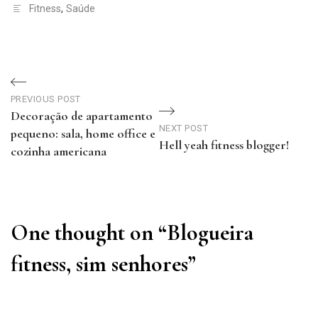
Fitness
,
Saúde
Navegação
PREVIOUS POST
de
Decoração de apartamento
NEXT POST
pequeno: sala, home office e
Post
Hell yeah fitness blogger!
cozinha americana
Next
Previous
Post
Post
One thought on “
Blogueira
fitness, sim senhores
”