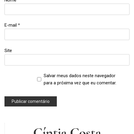
corrida
,
exercício
E-mail
*
,
influenciadora
,
instagram
Site
,
musa
fitness
,
Salvar meus dados neste navegador
musculação
para a próxima vez que eu comentar.
Cíntia Costa