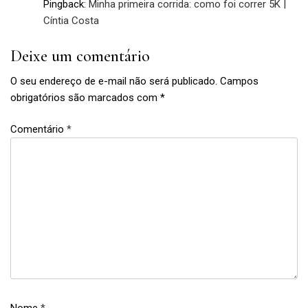
Pingback:
Minha primeira corrida: como foi correr 5K |
Cíntia Costa
Deixe um comentário
O seu endereço de e-mail não será publicado.
Campos
obrigatórios são marcados com
*
Comentário
*
#cintiamaromba
,
academia
,
blogueira
,
blogueira
fitness
,
caminhada
,
Nome
*