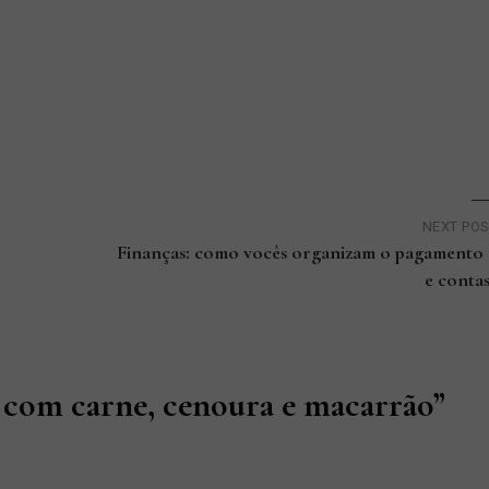
NEXT PO
Finanças: como vocês organizam o pagamento
e conta
o com carne, cenoura e macarrão
”