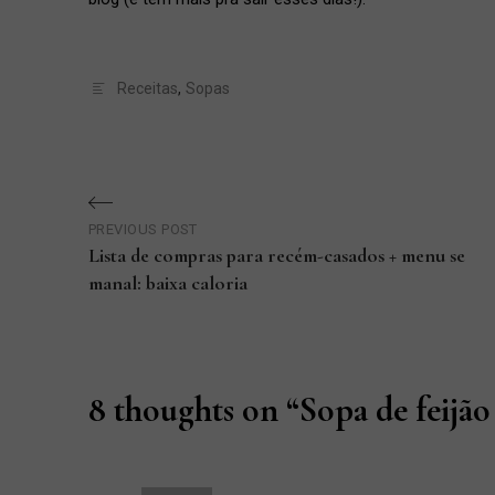
Receitas
,
Sopas
Navegação
PREVIOUS POST
de
Lista de compras para recém-casados + menu se
manal: baixa caloria
Post
Previous
Post
8 thoughts on “
Sopa de feijã