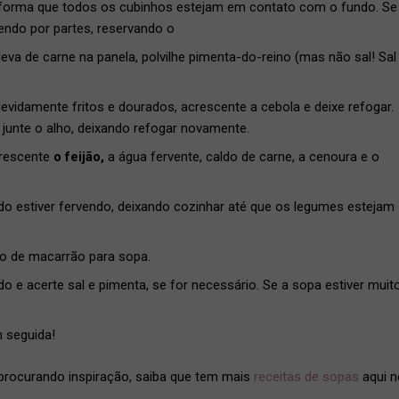
e forma que todos os cubinhos estejam em contato com o fundo. Se
zendo por partes, reservando o
eva de carne na panela, polvilhe pimenta-do-reino (mas não sal! Sal
vidamente fritos e dourados, acrescente a cebola e deixe refogar.
junte o alho, deixando refogar novamente.
crescente
o feijão,
a água fervente, caldo de carne, a cenoura e o
o estiver fervendo, deixando cozinhar até que os legumes estejam
co de macarrão para sopa.
ldo e acerte sal e pimenta, se for necessário. Se a sopa estiver muit
m seguida!
 procurando inspiração, saiba que tem mais
receitas de sopas
aqui n