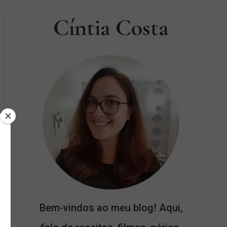
Cíntia Costa
Bem-vindos ao meu blog! Aqui,