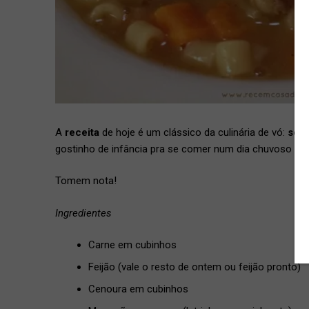
A
receita
de hoje é um clássico da culinária de vó:
sopa
gostinho de infância pra se comer num dia chuvoso e c
Tomem nota!
Ingredientes
Carne em cubinhos
Feijão (vale o resto de ontem ou feijão pronto)
Cenoura em cubinhos