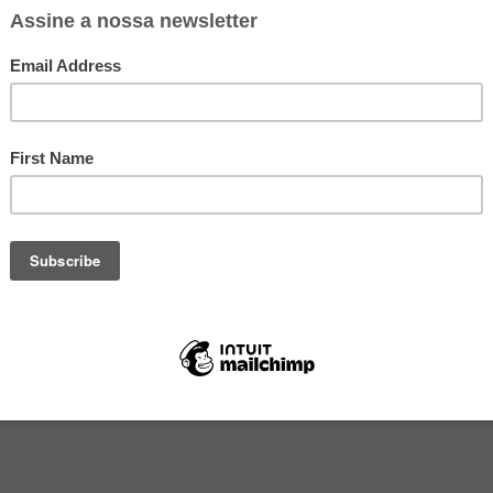
 de feijão com carne, cenoura e macarrão
. Tem coisa mais com
inza?