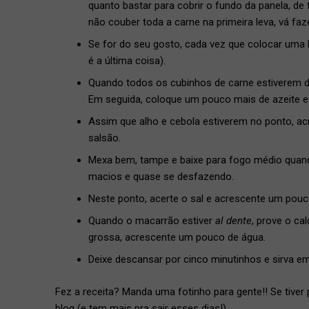
quanto bastar para cobrir o fundo da panela, d
não couber toda a carne na primeira leva, vá fa
Se for do seu gosto, cada vez que colocar uma l
é a última coisa).
Quando todos os cubinhos de carne estiverem de
Em seguida, coloque um pouco mais de azeite e 
Assim que alho e cebola estiverem no ponto, a
salsão.
Mexa bem, tampe e baixe para fogo médio quand
macios e quase se desfazendo.
Neste ponto, acerte o sal e acrescente um pou
Quando o macarrão estiver
al dente
, prove o ca
grossa, acrescente um pouco de água.
Deixe descansar por cinco minutinhos e sirva e
Fez a receita? Manda uma fotinho para gente!! Se tiver
blog (e tem mais pra sair esses dias!).