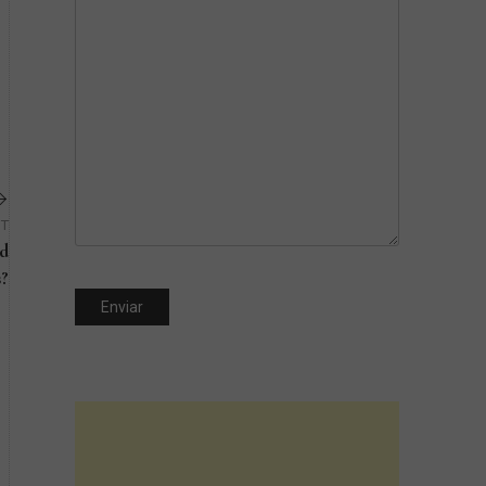
ST
 d
s?
Next
Post