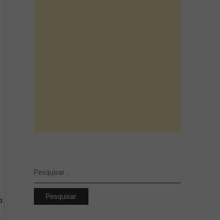
Pesquisar
por:
o: