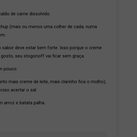
aldo de carne dissolvido.
tchup (mais ou menos uma colher de cada, numa
em.
o sabor deve estar bem forte. Isso porque o creme
o gosto, seu stogonoff vai ficar sem graça.
um pouco.
to mais creme de leite, mais clarinho fica o molho),
iso acertar o sal.
m arroz e batata palha.