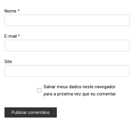
frescal
,
Nome
*
receitas
,
sanduíche
,
E-mail
*
sanduíches
frios
Site
Salvar meus dados neste navegador
para a próxima vez que eu comentar.