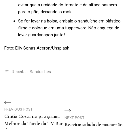
evitar que a umidade do tomate e da alface passem
para o pão, deixando-o mole.
Se for levar na bolsa, embale o sanduíche em plástico
filme e coloque em uma tupperware. Não esqueça de
levar guardanapos junto!
Foto: Eiliv Sonas Aceron/Unsplash
Receitas
,
Sanduíches
Navegação
PREVIOUS POST
de
Cíntia Costa no programa
NEXT POST
Melhor da Tarde da TV Ban
Receita: salada de macarrão