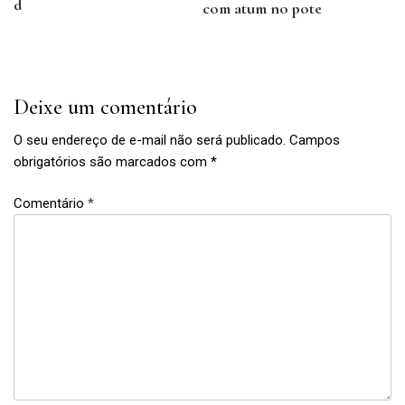
Post
d
com atum no pote
Previous
Next
Post
Post
Deixe um comentário
O seu endereço de e-mail não será publicado.
Campos
obrigatórios são marcados com
*
Comentário
*
queijo
branco
,
queijo