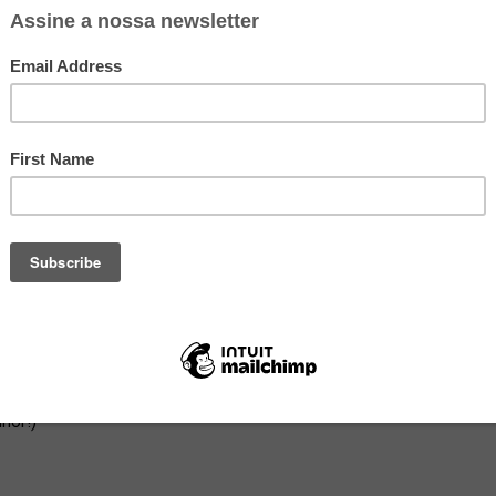
Hoje tem
receita de purê
batatas no modo de preparo e na textura, e combina bem com as
muito menos calorias. Tirando que é uma das formas mais gostosa
m medida” na cozinha, e que você pode ir adaptando as
hor!)