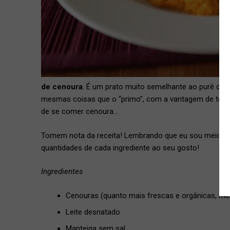
de cenoura
. É um prato muito semelhante ao purê de 
mesmas coisas que o “primo”, com a vantagem de ter 
de se comer cenoura…
Tomem nota da receita! Lembrando que eu sou meio “se
quantidades de cada ingrediente ao seu gosto!
Ingredientes
Cenouras (quanto mais frescas e orgânicas, mel
Leite desnatado
Manteiga sem sal