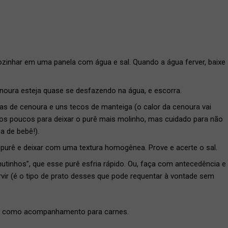
zinhar em uma panela com água e sal. Quando a água ferver, baixe
enoura esteja quase se desfazendo na água, e escorra.
s de cenoura e uns tecos de manteiga (o calor da cenoura vai
 aos poucos para deixar o purê mais molinho, mas cuidado para não
a de bebê!).
purê e deixar com uma textura homogênea. Prove e acerte o sal.
utinhos”, que esse purê esfria rápido. Ou, faça com antecedência e
ir (é o tipo de prato desses que pode requentar à vontade sem
 ou como acompanhamento para carnes.