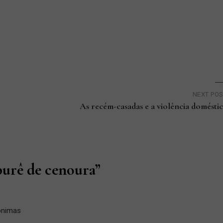
NEXT PO
As recém-casadas e a violência domésti
purê de cenoura
”
ônimas