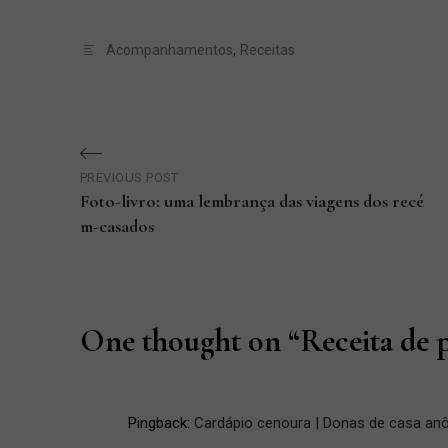
Acompanhamentos
,
Receitas
Navegação
PREVIOUS POST
de
Foto-livro: uma lembrança das viagens dos recé
m-casados
Post
Previous
Post
One thought on “
Receita de 
Pingback:
Cardápio cenoura | Donas de casa an