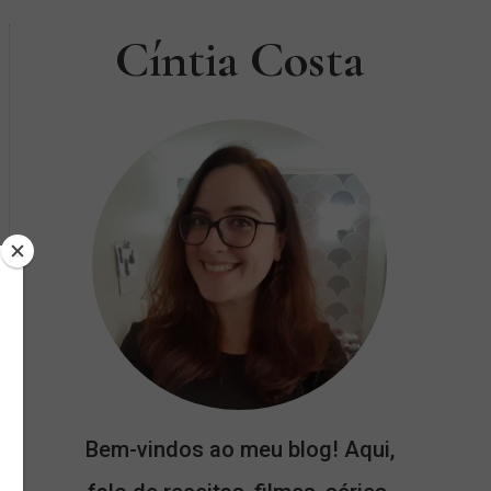
Cíntia Costa
Bem-vindos ao meu blog! Aqui,