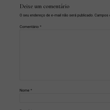
Deixe um comentário
O seu endereço de e-mail não será publicado.
Campos o
Comentário
*
cenoura
,
purê de
cenoura
,
receita
,
receitas
Nome
*
,
receitas
vegetarianas