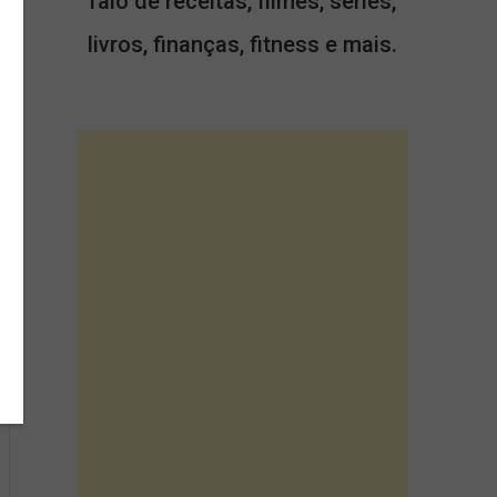
falo de receitas, filmes, séries,
livros, finanças, fitness e mais.
s