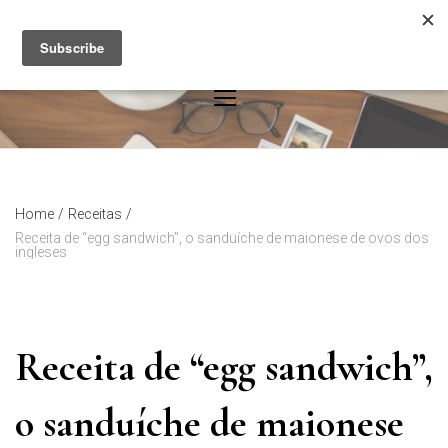
Skip
to
content
Home
/
Receitas
/
Receita de “egg sandwich”, o sanduíche de maionese de ovos dos
ingleses
Receita de “egg sandwich”,
o sanduíche de maionese