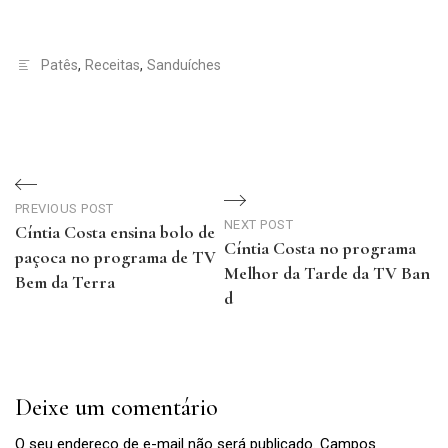
Patês
,
Receitas
,
Sanduíches
Navegação
de
PREVIOUS POST
NEXT POST
Cíntia Costa ensina bolo de
Cíntia Costa no programa
Post
paçoca no programa de TV
Melhor da Tarde da TV Ban
Bem da Terra
d
Previous
Next
Post
Post
Deixe um comentário
O seu endereço de e-mail não será publicado.
Campos