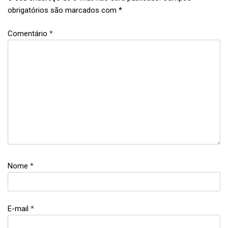
obrigatórios são marcados com
*
Comentário
*
culinária
inglesa
,
egg
sandwich
,
patê
Nome
*
de
ovo
,
E-mail
*
patê
de