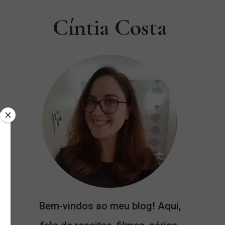
Cíntia Costa
i
Bem-vindos ao meu blog! Aqui,