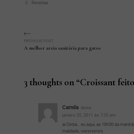
Receitas
Navegação
PREVIOUS POST
de
A melhor areia sanitária para gatos
Previous
Post
Post
3 thoughts on “
Croissant feit
Camila
disse:
janeiro 20, 2011 às 7:35 am
ai Cintia… eu aqui, as 10h30 da manh
maldade, rssrsrssrsrs.