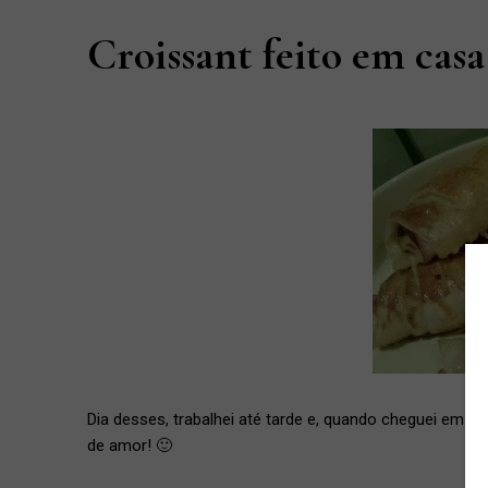
Croissant feito em casa
Dia desses, trabalhei até tarde e, quando cheguei em c
de amor! 🙂