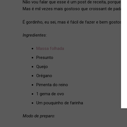
Não vou falar que esse é um post de receita, porque a
Mas é mil vezes mais gostoso que croissant de padaria!
É gordinho, eu sei, mas é fácil de fazer e bem gostoso.
Ingredientes
:
Massa folhada
Presunto
Queijo
Orégano
Pimenta do reino
1 gema de ovo
Um pouquinho de farinha
Modo de preparo
: