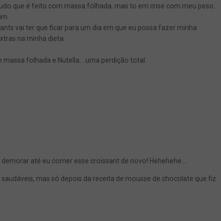
tudo que é feito com massa folhada, mas to em crise com meu peso…
im.
nts vai ter que ficar para um dia em que eu possa fazer minha
xtras na minha dieta.
de massa folhada e Nutella… uma perdição total.
i demorar até eu comer esse croissant de novo! Hehehehe….
 saudáveis, mas só depois da receita de mousse de chocolate que fiz