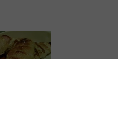
asa cansadona, o Cauê estava preparando croissants pra gente. Morr