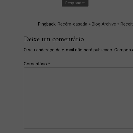
como
Responder
fazer
,
croissant
Pingback:
Recém-casada » Blog Archive » Receit
,
gema
Deixe um comentário
de
ovo
O seu endereço de e-mail não será publicado.
Campos o
,
presunto
Comentário
*
e queijo
,
receita