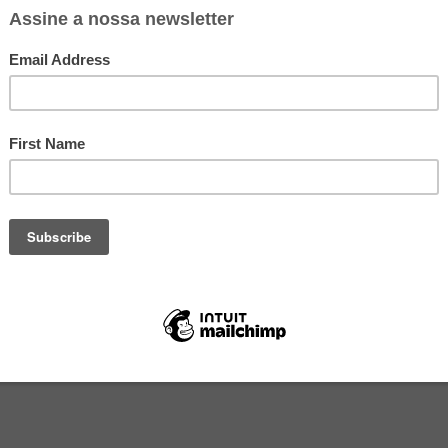
massa
você compra pronta e o recheio também, é só montar e tal.
 Quentinho, crocante e cheiroso.
 Quem tiver merecendo uma indulgência culinária, anota aí: