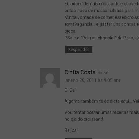
Eu adoro demais croissants e quase 
então nada de massa folhada para m
Minha vontade de comer esses croissa
extravagância… e gastar uns pontos e
bjoca
PS> e o “Pain au chocolat” de Paris, 
Responder
Cíntia Costa
disse:
janeiro 20, 2011 às 9:05 am
Oi Ca!
A gente também tá de dieta aqui… Va
Vou tentar postar umas receitas mais
no dia do croissant!
Beijos!