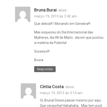
,
polenta
Bruna Burai
disse:
cremosa
março 19, 2013 às 3:42 am
,
Que delicia!!1 Morando em Genebra!!!
receita
,
Mas esqueceu do Dia Internacional das
receita
Mulheres, dia 08 de Marlo…dia em que postou
de
a matéria da Polenta!
polenta
,
Sucesso!!!
receitas
Bruna
vegetarianas
Responder
Cíntia Costa
disse:
março 19, 2013 às 5:15 am
Oi, Bruna! Deixei passar mesmo por aqui…
Que vergonha! Hahahaha… Mas tem post