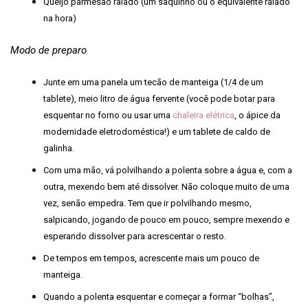
Queijo parmesão ralado (um saquinho ou o equivalente ralado
na hora)
Modo de preparo
Junte em uma panela um tecão de manteiga (1/4 de um
tablete), meio litro de água fervente (você pode botar para
esquentar no forno ou usar uma
chaleira elétrica
, o ápice da
modernidade eletrodoméstica!) e um tablete de caldo de
galinha.
Com uma mão, vá polvilhando a polenta sobre a água e, com a
outra, mexendo bem até dissolver. Não coloque muito de uma
vez, senão empedra. Tem que ir polvilhando mesmo,
salpicando, jogando de pouco em pouco, sempre mexendo e
esperando dissolver para acrescentar o resto.
De tempos em tempos, acrescente mais um pouco de
manteiga.
Quando a polenta esquentar e começar a formar “bolhas”,