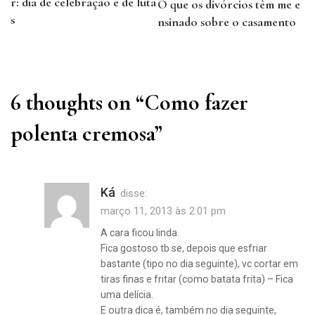
r: dia de celebração e de luta
O que os divórcios têm me e
Post
s
nsinado sobre o casamento
Previous
Next
Post
Post
6 thoughts on “
Como fazer
polenta cremosa
”
Ká
disse:
março 11, 2013 às 2:01 pm
A cara ficou linda.
Fica gostoso tb se, depois que esfriar
bastante (tipo no dia seguinte), vc cortar em
tiras finas e fritar (como batata frita) – Fica
uma delícia.
E outra dica é, também no dia seguinte,