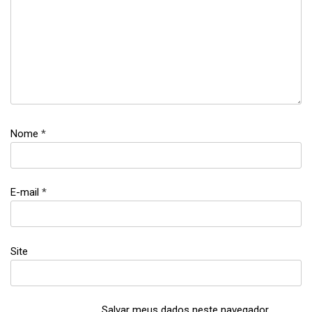
arroz
basmati
,
arroz
basmatti
Nome
*
E-mail
*
Site
Salvar meus dados neste navegador