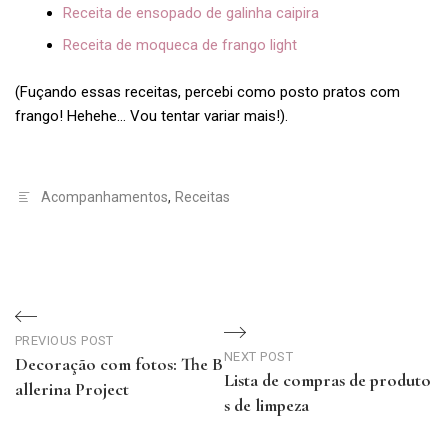
Receita de ensopado de galinha caipira
Receita de moqueca de frango light
(Fuçando essas receitas, percebi como posto pratos com
frango! Hehehe… Vou tentar variar mais!).
Acompanhamentos
,
Receitas
Navegação
de
PREVIOUS POST
NEXT POST
Decoração com fotos: The B
Lista de compras de produto
Post
allerina Project
s de limpeza
Previous
Next
Post