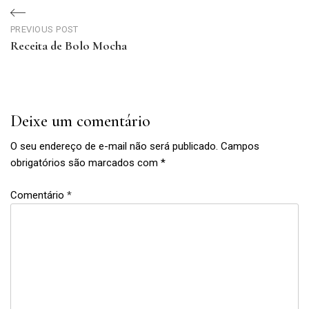
Navegação
PREVIOUS POST
de
Receita de Bolo Mocha
Previous
Post
Post
Deixe um comentário
O seu endereço de e-mail não será publicado.
Campos
obrigatórios são marcados com
*
Comentário
*