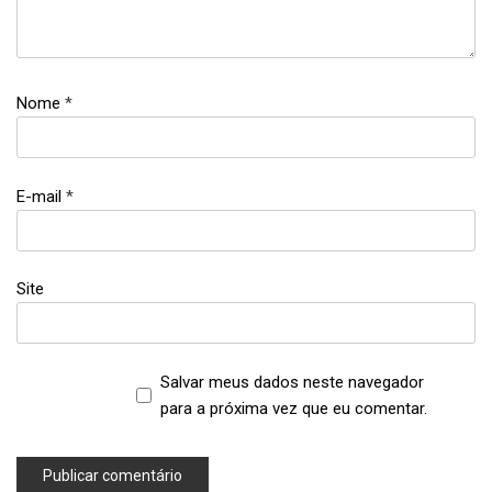
boeuf
bourguignon
,
carne
ao
Nome
*
molho
,
carne
ao
E-mail
*
vinho
,
carne
Site
de
panela
,
músculo
Salvar meus dados neste navegador
,
para a próxima vez que eu comentar.
músculo
bovino
,
receitas