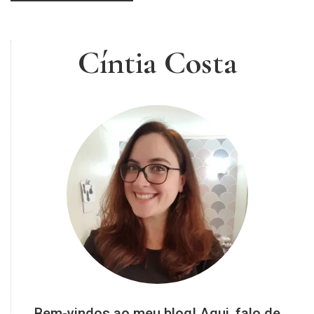
,
receitas
com
Cíntia Costa
vinho
,
vinho
tinto
Bem-vindos ao meu blog! Aqui, falo de