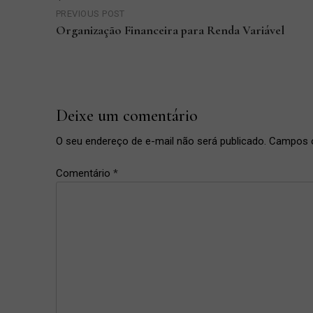
PREVIOUS POST
de
Organização Financeira para Renda Variável
Previous
Post
Post
Deixe um comentário
O seu endereço de e-mail não será publicado.
Campos o
Comentário
*
brigadeiro
,
brigadeiro