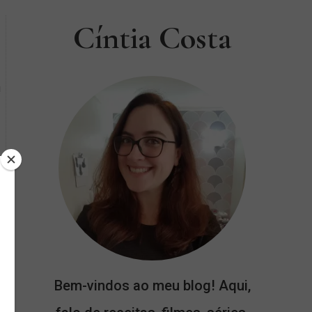
Cíntia Costa
!
Bem-vindos ao meu blog! Aqui,