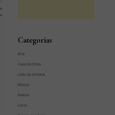
ST
co
to
Next
Post
Categorias
Arte
Casa da Cíntia
Links da semana
Música
Beleza
Livros