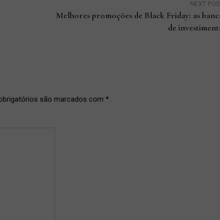
NEXT PO
Melhores promoções de Black Friday: as ban
de investimen
brigatórios são marcados com
*