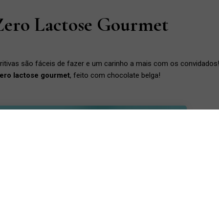
 Zero Lactose Gourmet
ritivas são fáceis de fazer e um carinho a mais com os convidados
zero lactose gourmet
, feito com chocolate belga!