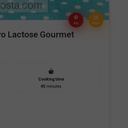
Pin
Print
ero Lactose Gourmet
Cooking time
40
minutes