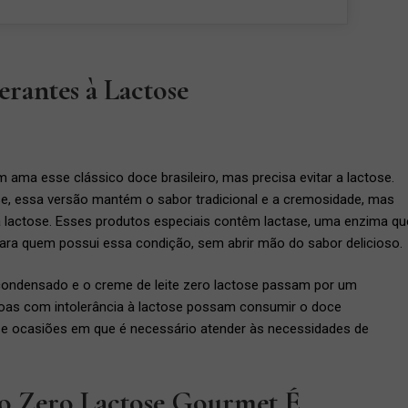
rantes à Lactose
m ama esse clássico doce brasileiro, mas precisa evitar a lactose.
ose, essa versão mantém o sabor tradicional e a cremosidade, mas
 lactose. Esses produtos especiais contêm lactase, uma enzima qu
o para quem possui essa condição, sem abrir mão do sabor delicioso.
e condensado e o creme de leite zero lactose passam por um
soas com intolerância à lactose possam consumir o doce
as e ocasiões em que é necessário atender às necessidades de
iro Zero Lactose Gourmet É