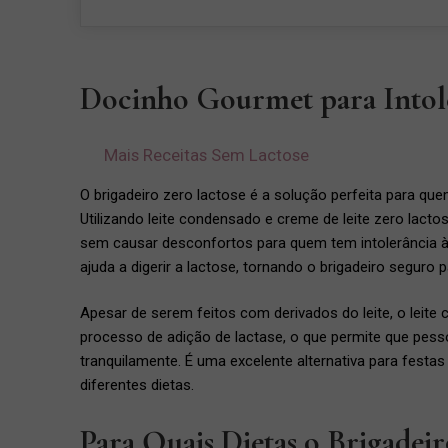
Docinho Gourmet para Intole
Mais Receitas Sem Lactose
O brigadeiro zero lactose é a solução perfeita para que
Utilizando leite condensado e creme de leite zero lact
sem causar desconfortos para quem tem intolerância à
ajuda a digerir a lactose, tornando o brigadeiro segur
Apesar de serem feitos com derivados do leite, o leit
processo de adição de lactase, o que permite que pes
tranquilamente. É uma excelente alternativa para fest
diferentes dietas.
Para Quais Dietas o Brigade