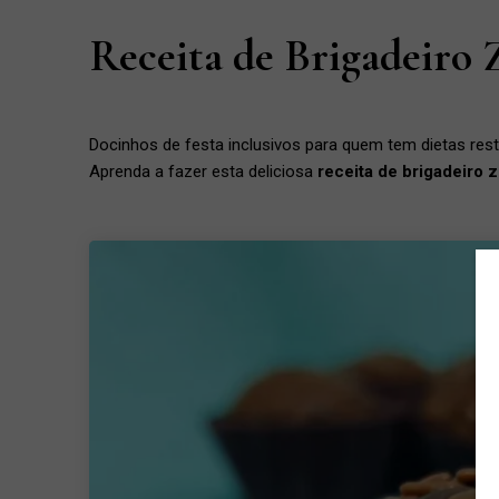
Receita de Brigadeiro
Docinhos de festa inclusivos para quem tem dietas rest
Aprenda a fazer esta deliciosa
receita de brigadeiro 