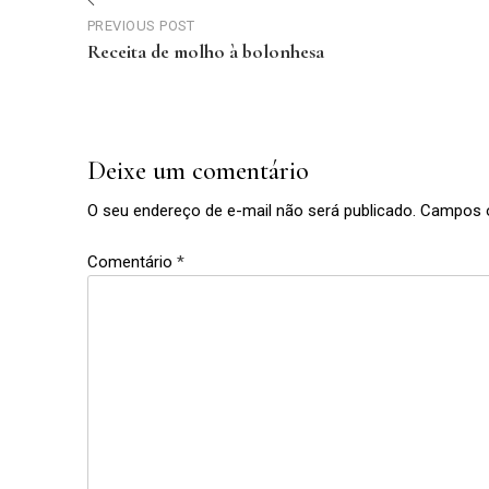
Navegação
PREVIOUS POST
de
Receita de molho à bolonhesa
Previous
Post
Post
Deixe um comentário
O seu endereço de e-mail não será publicado.
Campos o
Comentário
*