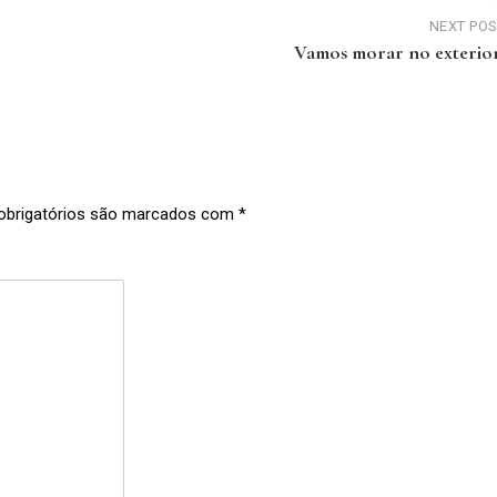
NEXT PO
Vamos morar no exterio
brigatórios são marcados com
*