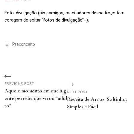
Foto: divulgação (sim, amigos, os criadores desse troço tem
coragem de soltar “fotos de divulgação”…).
Preconceito
Navegação
PREVIOUS POST
de
Aquele momento em que a g
NEXT POST
ente percebe que virou “adul
Receita de Arroz: Soltinho,
Post
to”
Simples e Fácil
Previous
Next
Post
Post