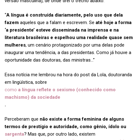
versão masculina), de onde tirei o trecho abaixo:
“
A língua é construída diariamente, pelo uso que dela
fazem
aqueles que a falam e escrevem. Se
até hoje a forma
‘a presidente’ esteve disseminada na imprensa e na
literatura brasileiras e espelhou uma realidade quase sem
mulheres
, um cenário protagonizado por uma delas pode
inaugurar uma tendência, a das presidentas. Como já houve a
oportunidade das doutoras, das ministras…”
Essa notícia me lembrou na hora do post da Lola, doutoranda
em lingüística, sobre
como
a língua reflete o sexismo (conhecido como
machismo) da sociedade
.
Perceberam que
não existe a forma feminina de alguns
termos de prestígio e autoridade, como gênio, ídolo ou
sargenta
? Mas que, por outro lado, existem