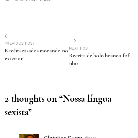
Navegação
de
PREVIOUS POST
NEXT POST
Recém-casados morando no
Receita de bolo branco fofi
Post
exterior
nho
Previous
Next
Post
Post
2 thoughts on “
Nossa língua
sexista
”
Christian Gump