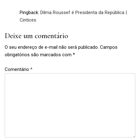
feminismo
,
Pingback:
Dilma Roussef é Presidenta da República |
língua
Cintices
,
machismo
Deixe um comentário
,
presidenta
O seu endereço de e-mail não será publicado.
Campos
,
obrigatórios são marcados com
*
sexismo
Comentário
*