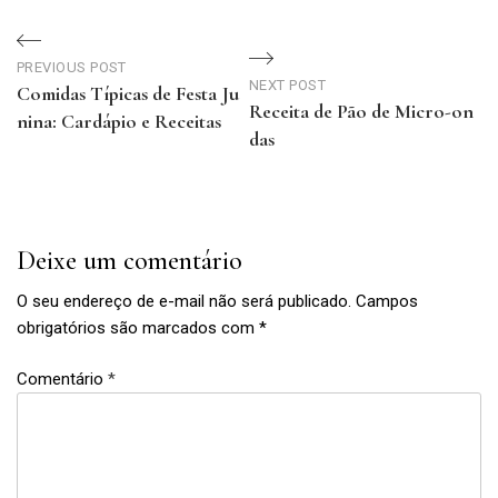
Navegação
de
PREVIOUS POST
NEXT POST
Comidas Típicas de Festa Ju
Receita de Pão de Micro-on
Post
nina: Cardápio e Receitas
das
Previous
Next
Post
Post
Deixe um comentário
O seu endereço de e-mail não será publicado.
Campos
obrigatórios são marcados com
*
Comentário
*