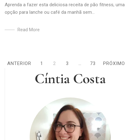
Aprenda a fazer esta deliciosa receita de pão fitness, uma
opção para lanche ou café da manhã sem...
Read More
Paginação
ANTERIOR
1
2
3
…
73
PRÓXIMO
Cíntia Costa
de
posts