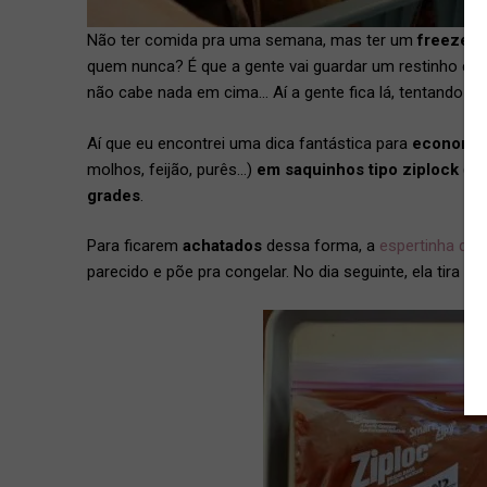
Não ter comida pra uma semana, mas ter um
freezer 
quem nunca? É que a gente vai guardar um restinho e s
não cabe nada em cima… Aí a gente fica lá, tentando fa
Aí que eu encontrei uma dica fantástica para
economiz
molhos, feijão, purês…)
em saquinhos tipo ziplock
(os
grades
.
Para ficarem
achatados
dessa forma, a
espertinha des
parecido e põe pra congelar. No dia seguinte, ela tira a