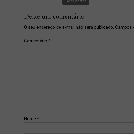
Responder
Deixe um comentário
O seu endereço de e-mail não será publicado.
Campos o
congelador
,
Comentário
*
congelados
,
congelar
,
espaço
,
freezer
,
Organização
Nome
*