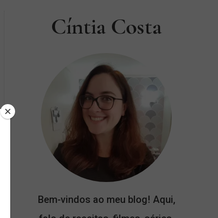
Cíntia Costa
Bem-vindos ao meu blog! Aqui,