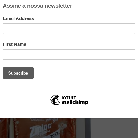
abarrotado
de “tapauers”, isopores de carne e caixas de congelados
ó tem aquele potão, ou coloca em saquinhos e congela tudo torto e
zer um Tetris no
congelador
pra conseguir encaixar tudo.
ar espaço
:
congelar os líquidos e pastosos
(sopas, cremes,
 tais
sacos herméticos com fecho
) e
empilhar
ou
organizar nas
te blog
coloca os saquinhos dentro de uma assadeira de tamanho
 assadeira e tcharans! Problema resolvido.