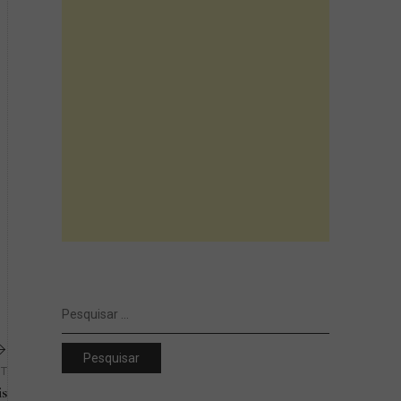
Pesquisar
por:
ST
is