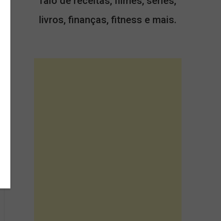
falo de receitas, filmes, séries,
,
livros, finanças, fitness e mais.