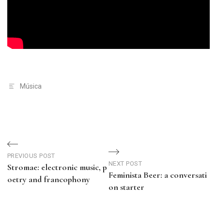
Música
Navegação
de
PREVIOUS POST
NEXT POST
Stromae: electronic music, p
Feminista Beer: a conversati
Post
oetry and francophony
on starter
Previous
Next
Post
Post