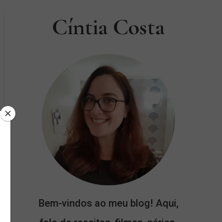
Cíntia Costa
Bem-vindos ao meu blog! Aqui,