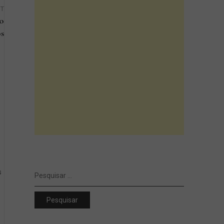
ST
do
os
Next
Post
Pesquisar
s
por: