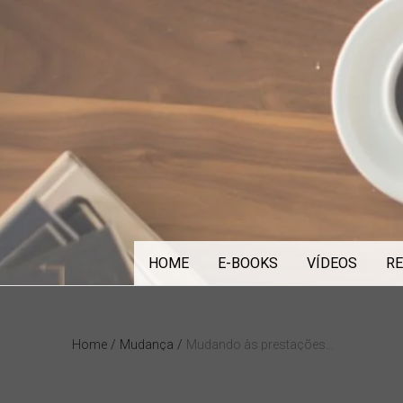
Skip
to
content
HOME
E-BOOKS
VÍDEOS
RE
Home
/
Mudança
/
Mudando às prestações…