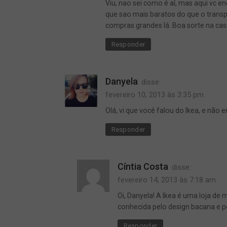
Viu, nao sei como é aí, mas aqui vc e
que sao mais baratos do que o transpo
compras grandes lá. Boa sorte na cas
Responder
Danyela
disse:
fevereiro 10, 2013 às 3:35 pm
Olá, vi que você falou do Ikea, e não 
Responder
Cíntia Costa
disse:
carnaval
fevereiro 14, 2013 às 7:18 am
,
Oi, Danyela! A Ikea é uma loja de
mudança
conhecida pelo design bacana e pe
Responder