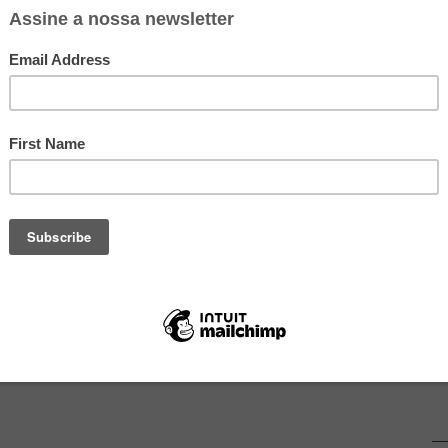
o Carnaval, eu tô aqui, arrumando malas também, mas para a
do durante a semana e levando as coisas pra lá em pequenas
das coisas e vamos
correr para a Ikea
!
carro, só posso comprar o que consigo carregar. Então falta,
, já chegou, então vai ficar tudo bem! 🙂