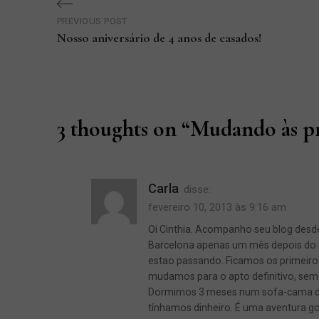
Navegação
PREVIOUS POST
de
Nosso aniversário de 4 anos de casados!
Previous
Post
Post
3 thoughts on “
Mudando às p
Carla
disse:
fevereiro 10, 2013 às 9:16 am
Oi Cinthia. Acompanho seu blog desd
Barcelona apenas um mês depois do 
estao passando. Ficamos os primeir
mudamos para o apto definitivo, sem 
Dormimos 3 meses num sofa-cama do 
tínhamos dinheiro. É uma aventura go