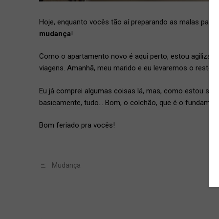
Hoje, enquanto vocês tão aí preparando as malas para 
mudança
!
Como o apartamento novo é aqui perto, estou agilizan
viagens. Amanhã, meu marido e eu levaremos o resto 
Eu já comprei algumas coisas lá, mas, como estou sem 
basicamente, tudo… Bom, o colchão, que é o fundamental
Bom feriado pra vocês!
Mudança