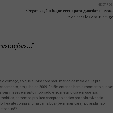
NEXT PO
Organização: lugar certo para guardar o seca
r de cabelos e seus amig
restações…
”
e o começo, só que eu vim com meu marido de mala e cuia pra
casamento, em julho de 2009. Então entendo bem o momento que vc
os seis meses em apto mobiliado e no mesmo dia em que nos
mobílias, corremos pro Ikea comprar o basico pra sobrevivencia.
Ikea até comprar uma cama boa (bem mais cara), pq ainda nao
stosa, né?