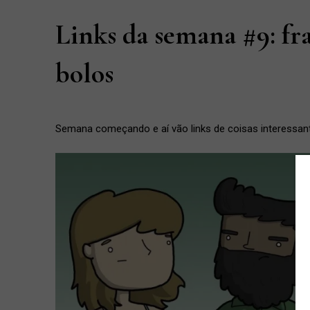
Links da semana #9: f
bolos
Semana começando e aí vão links de coisas interessantes