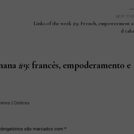
NEXT PO
Links of the week #9: French, empowerment 
d cak
mana #9: francês, empoderamento e
eres | Cintices
brigatórios são marcados com
*