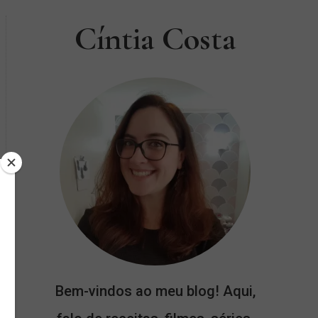
Cíntia Costa
Bem-vindos ao meu blog! Aqui,