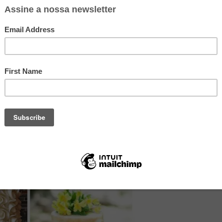
stinha divertida do Buzzfeed com
ficados e suas traduções literais
(muito engraçadas!)