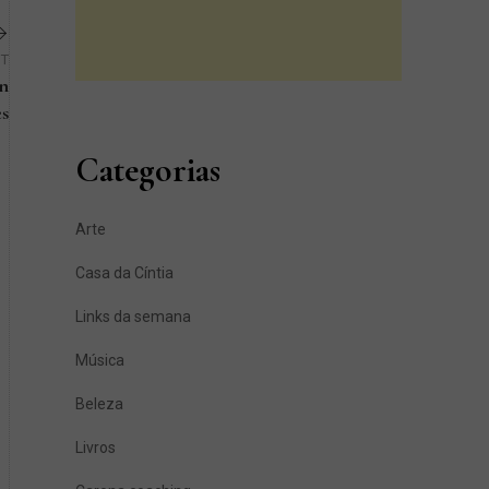
ST
an
es
Next
Categorias
Post
Arte
Casa da Cíntia
Links da semana
Música
Beleza
Livros