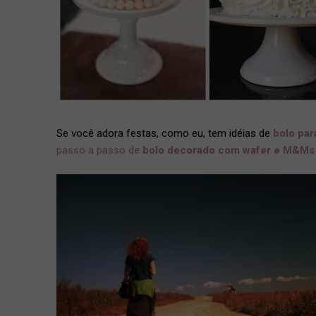
Se você adora festas, como eu, tem idéias de
bolo par
passo a passo de
bolo decorado com wafer e M&Ms