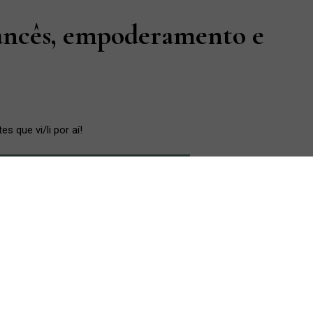
rancês, empoderamento e
 que vi/li por aí!