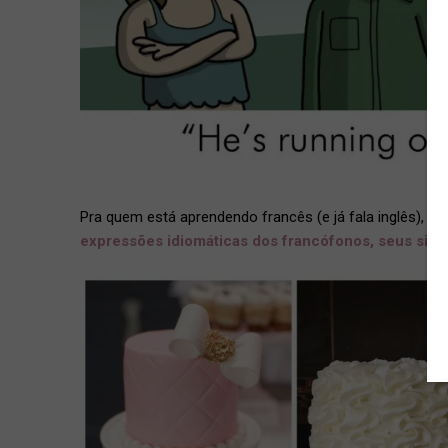
Pra quem está aprendendo francês (e já fala inglês), li
expressões idiomáticas dos francófonos, seus signi