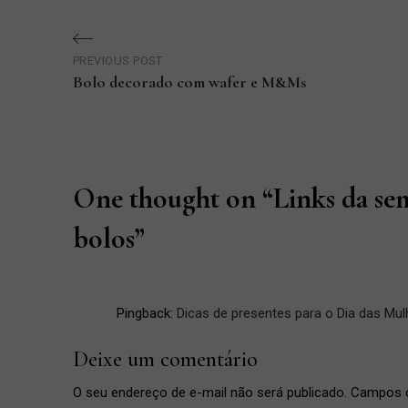
Navegação
PREVIOUS POST
de
Bolo decorado com wafer e M&Ms
Previous
Post
Post
One thought on “
Links da se
bolos
”
Pingback:
Dicas de presentes para o Dia das Mulh
Deixe um comentário
O seu endereço de e-mail não será publicado.
Campos o