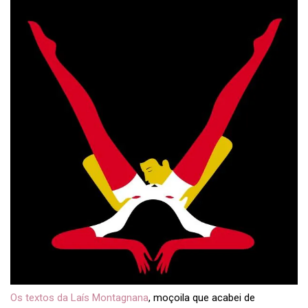
Os textos da Laís Montagnana
, moçoila que acabei de