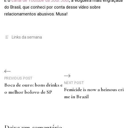
E o
canal de Youtube da Jout Jout
, a vlogueira mais engraçada
do Brasil, que conheci por conta desse vídeo sobre
relacionamentos abusivos. Musa!
Links da semana
Navegação
de
PREVIOUS POST
NEXT POST
Boca de ouro: bons drinks e
Femicide is now a heinous cri
Post
o melhor bolovo de SP
me in Brazil
Previous
Next
Post
Post
Deixe um comentário