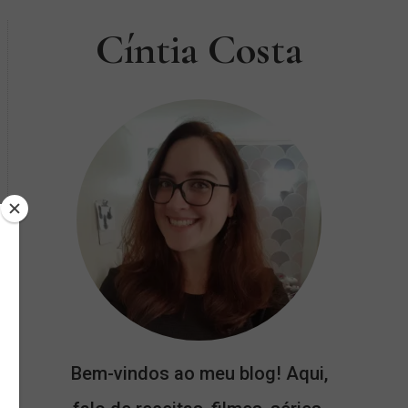
Cíntia Costa
Bem-vindos ao meu blog! Aqui,
s