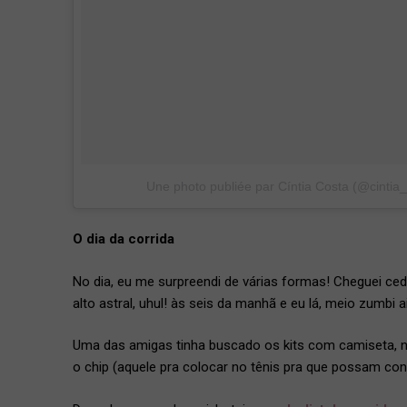
Une photo publiée par Cíntia Costa (@cintia_
O dia da corrida
No dia, eu me surpreendi de várias formas! Cheguei ce
alto astral, uhul! às seis da manhã e eu lá, meio zumbi 
Uma das amigas tinha buscado os kits com camiseta, n
o chip (aquele pra colocar no tênis pra que possam cont