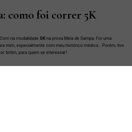
: como foi correr 5K
 Corri na modalidade
5K
na prova Meia de Sampa. Foi uma
ra mim, especialmente com meu histórico médico… Porém, tive
por tintim, para quem se interessar!
 Eu lembro bem porque, na época, fui diagnosticada com
a. Passei dois longos anos frequentando médicos, tomando
rtopédico até que finalmente consegui recuperar quase todo o
ha órtese. Muita gente, aliás, conheceu esse blog por conta do
 falar de corrida. Meu ex-marido era corredor e eu o via fazendo a
ir correr isso tudo…