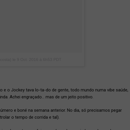
costa)
le
9 Oct. 2016 à 6h53 PDT
do e o Jockey tava lo-ta-do de gente, todo mundo numa vibe saúde,
ainda. Achei engraçado… mas de um jeito positivo.
úmero e boné na semana anterior. No dia, só precisamos pegar
rolar o tempo de corrida e tal).