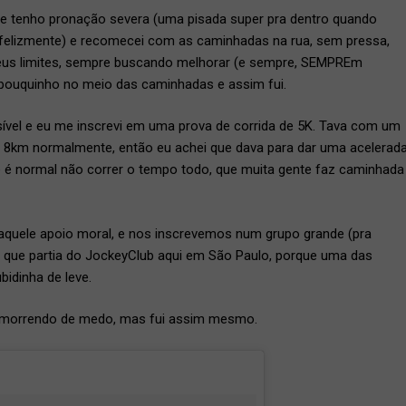
 que tenho pronação severa (uma pisada super pra dentro quando
felizmente) e recomecei com as caminhadas na rua, sem pressa,
meus limites, sempre buscando melhorar (e sempre, SEMPREm
pouquinho no meio das caminhadas e assim fui.
ível e eu me inscrevi em uma prova de corrida de 5K. Tava com um
8km normalmente, então eu achei que dava para dar uma acelerad
ue é normal não correr o tempo todo, que muita gente faz caminhada
 aquele apoio moral, e nos inscrevemos num grupo grande (pra
 que partia do JockeyClub aqui em São Paulo, porque uma das
idinha de leve.
ei morrendo de medo, mas fui assim mesmo.