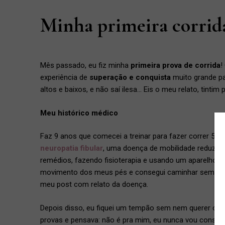
Minha primeira corrida
Mês passado, eu fiz minha
primeira prova de corrida
!
experiência de
superação e conquista
muito grande pa
altos e baixos, e não saí ilesa… Eis o meu relato, tintim 
Meu histórico médico
Faz 9 anos que comecei a treinar para fazer correr 5K.
neuropatia fibular
, uma doença de mobilidade reduzid
remédios, fazendo fisioterapia e usando um aparelho o
movimento dos meus pés e consegui caminhar sem a min
meu post com relato da doença.
Depois disso, eu fiquei um tempão sem nem querer ouvir
provas e pensava: não é pra mim, eu nunca vou consegu