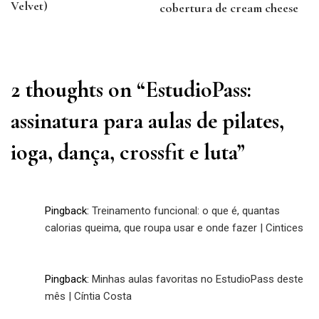
Post
Velvet)
cobertura de cream cheese
Previous
Next
Post
Post
2 thoughts on “
EstudioPass:
assinatura para aulas de pilates,
ioga, dança, crossfit e luta
”
Pingback:
Treinamento funcional: o que é, quantas
calorias queima, que roupa usar e onde fazer | Cintices
Pingback:
Minhas aulas favoritas no EstudioPass deste
mês | Cíntia Costa