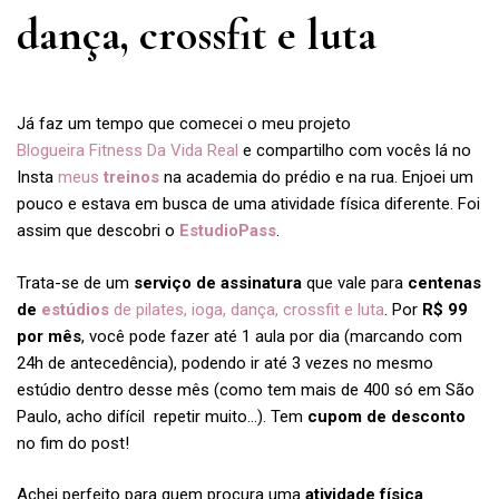
dança, crossfit e luta
Já faz um tempo que comecei o meu projeto
Blogueira Fitness Da Vida Real
e compartilho com vocês lá no
Insta
meus
treinos
na academia do prédio e na rua. Enjoei um
pouco e estava em busca de uma atividade física diferente. Foi
assim que descobri o
EstudioPass
.
Trata-se de um
serviço de assinatura
que vale para
centenas
de
estúdios
de pilates, ioga, dança, crossfit e luta
. Por
R$ 99
por mês
, você pode fazer até 1 aula por dia (marcando com
24h de antecedência), podendo ir até 3 vezes no mesmo
estúdio dentro desse mês (como tem mais de 400 só em São
Paulo, acho difícil repetir muito…). Tem
cupom de desconto
no fim do post!
Achei perfeito para quem procura uma
atividade física