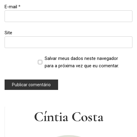
,
E-mail
*
malhar
,
parceiros
,
Site
parcerias
,
pilates
Salvar meus dados neste navegador
,
treino
para a próxima vez que eu comentar.
,
treinos
da
Cíntia
Cíntia Costa