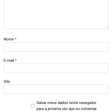
abrindo
meu
negócio
,
empreendedorismo
,
finanças
Nome
*
pessoais
,
investimentos
E-mail
*
,
lucas
corazza
,
Site
micro-
empreendedor
,
negócio
Salvar meus dados neste navegador
próprio
para a próxima vez que eu comentar.
,