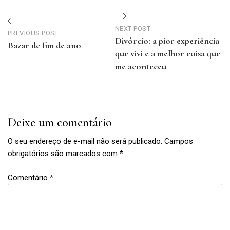
Navegação
de
NEXT POST
PREVIOUS POST
Divórcio: a pior experiência
Post
Bazar de fim de ano
que vivi e a melhor coisa que
Previous
me aconteceu
Post
Next
Post
Deixe um comentário
O seu endereço de e-mail não será publicado.
Campos
obrigatórios são marcados com
*
Comentário
*