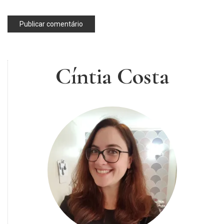
publieditorial
,
renda
fix
,
sofisa
Cíntia Costa
,
sofisa
direto