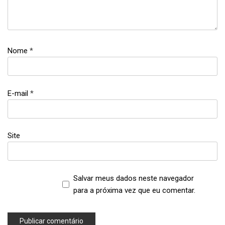
finanças
pessoais
,
gastos
,
Nome
*
investimentos
,
organização
financeira
E-mail
*
,
salário
Site
Salvar meus dados neste navegador
para a próxima vez que eu comentar.