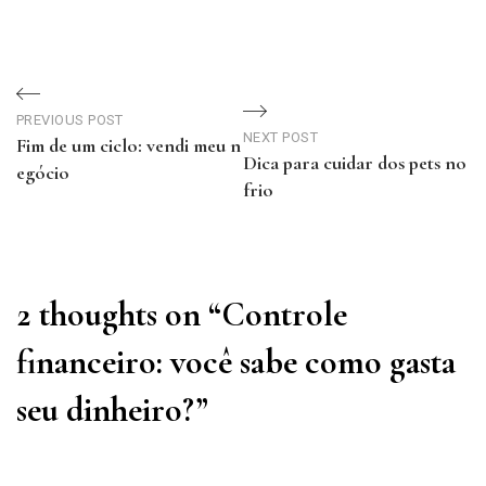
Navegação
de
PREVIOUS POST
NEXT POST
Fim de um ciclo: vendi meu n
Dica para cuidar dos pets no
Post
egócio
frio
Previous
Next
Post
Post
2 thoughts on “
Controle
financeiro: você sabe como gasta
seu dinheiro?
”