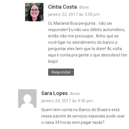
Cíntia Costa
disse:
janeiro 22, 2017 às 5:59 pm
Oi, Mariana! Boa pergunta… não sei
responder! Eu não uso débito automático,
então não me preocupei.. Acho que se
banco
você ligar no atendimento do banco e
,
perguntar eles tem que te dizer! Aí, volta
banco
aqui e conta pra gente o que descobriu! Um
do
beijo!
brasil
,
Responder
bradesco
,
conta
Sara Lopes
disse:
bancária
janeiro 24, 2017 às 9:36 pm
grátis
,
Quem tem conta no Banco do Brasil e está
conta
nesse pacote de serviços especiais pode usar
bancária
o caixa 24 horas sem pagar taxas?
gratuita