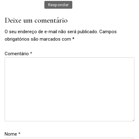
Responder
,
conta
Deixe um comentário
em
banco
O seu endereço de e-mail não será publicado.
Campos
,
obrigatórios são marcados com
*
conta
grátis
Comentário
*
,
conta
sem
tarifa
,
itaú
,
pacote de
serviços
essenciais
,
serviços
Nome
*
essenciais