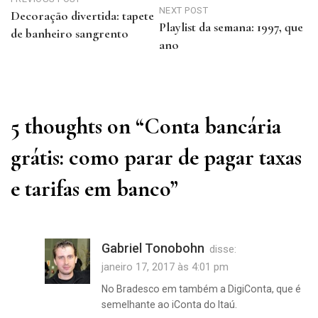
de
NEXT POST
Decoração divertida: tapete
Playlist da semana: 1997, que
Post
de banheiro sangrento
ano
Previous
Next
Post
Post
5 thoughts on “
Conta bancária
grátis: como parar de pagar taxas
e tarifas em banco
”
Gabriel Tonobohn
disse:
janeiro 17, 2017 às 4:01 pm
No Bradesco em também a DigiConta, que é
semelhante ao iConta do Itaú.