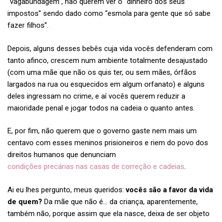
“vagabundagem”, não querem ver o “dinheiro dos seus
impostos” sendo dado como “esmola para gente que só sabe
fazer filhos”.
Depois, alguns desses bebês cuja vida vocês defenderam com
tanto afinco, crescem num ambiente totalmente desajustado
(com uma mãe que não os quis ter, ou sem mães, órfãos
largados na rua ou esquecidos em algum orfanato) e alguns
deles ingressam no crime, e aí vocês querem reduzir a
maioridade penal e jogar todos na cadeia o quanto antes.
E, por fim, não querem que o governo gaste nem mais um
centavo com esses meninos prisioneiros e riem do povo dos
direitos humanos que denunciam
condições precárias nas casas de correção e cadeias
.
Ai eu lhes pergunto, meus queridos:
vocês são a favor da vida
de quem?
Da mãe que não é… da criança, aparentemente,
também não, porque assim que ela nasce, deixa de ser objeto