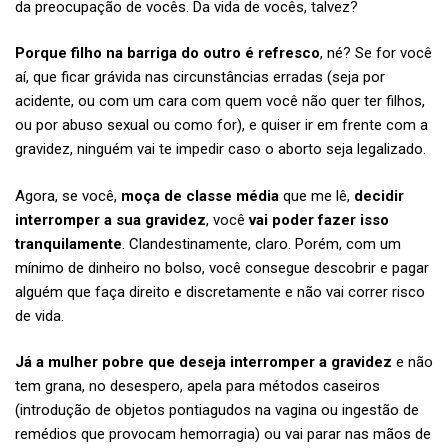
da preocupação de vocês. Da vida de vocês, talvez?
Porque filho na barriga do outro é refresco
, né?
Se for você
aí, que ficar grávida nas circunstâncias erradas (seja por
acidente, ou com um cara com quem você não quer ter filhos,
ou por abuso sexual ou como for), e quiser ir em frente com a
gravidez, ninguém vai te impedir caso o aborto seja legalizado.
Agora, se você,
moça de classe média
que me lê,
decidir
interromper a sua gravidez
, você
vai poder fazer isso
tranquilamente
. Clandestinamente, claro. Porém, com um
mínimo de dinheiro no bolso, você consegue descobrir e pagar
alguém que faça direito e discretamente e não vai correr risco
de vida.
Já a mulher pobre
que deseja interromper a gravidez
e não
tem grana, no desespero, apela para métodos caseiros
(introdução de objetos pontiagudos na vagina ou ingestão de
remédios que provocam hemorragia) ou vai parar nas mãos de