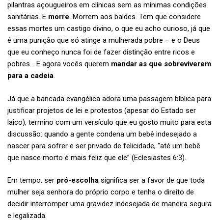
pilantras açougueiros em clínicas sem as mínimas condições
sanitárias. E
morre
. Morrem aos baldes. Tem que considere
essas mortes um castigo divino, o que eu acho curioso, já que
é uma punição que só atinge a mulherada pobre – e o Deus
que eu conheço nunca foi de fazer distinção entre ricos e
pobres… E agora vocês querem
mandar as que sobreviverem
para a cadeia
.
Já que a bancada evangélica adora uma passagem bíblica para
justificar projetos de lei e protestos (apesar do Estado ser
laico), termino com um versículo que eu gosto muito para esta
discussão: quando a gente condena um bebê indesejado a
nascer para sofrer e ser privado de felicidade, “até um bebê
que nasce morto é mais feliz que ele” (Eclesiastes 6:3).
Em tempo: ser
pró-escolha
significa ser a favor de que toda
mulher seja senhora do próprio corpo e tenha o direito de
decidir interromper uma gravidez indesejada de maneira segura
e legalizada.