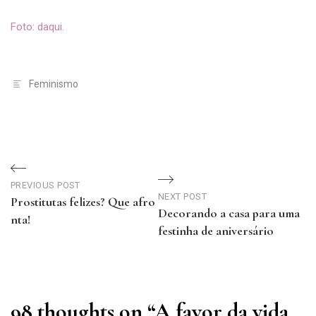
Foto: daqui.
Feminismo
Navegação
de
PREVIOUS POST
NEXT POST
Prostitutas felizes? Que afro
Decorando a casa para uma
Post
nta!
festinha de aniversário
Previous
Next
Post
Post
98 thoughts on “
A favor da vida…