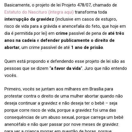
Basicamente, o projeto de lei Projeto 478/07, chamado de
Estatuto do Nascituro (íntegra aqui)
transforma toda
interrupção da gravidez
(inclusive em casos de estupro,
risco de vida para a grávida e anencefalia do feto, que hoje em
dia é permitida por lei) em
crime
passível de pena de
até três
anos na cadeia
e
defender publicamente o direito de
abortar
, um crime passível de até
1 ano de prisão
.
Quem está propondo e defendendo esse projeto de lei são as
pessoas que se dizem “
a favor da vida
“. Juro que não entendo
vocês.
Primeiro, vocês se juntam aos milhares em Brasília para
protestar contra o direito de uma mulher abortar quando não
deseja continuar a gravidez e não deseja ter o bebê – seja
porque corre risco de vida, porque a gravidez foi uma das
consequências de um abuso sexual, porque carrega um bebê
anencéfalo e não quer passar por nove meses de gravidez
para ver a criança morrer em questão de horas, porque