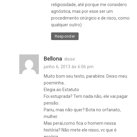
religiosidade, até porque me considero
agnóstica, mas por esse ser um
procedimento cirúrgico e de risco, como
qualquer outro).
Responder
Bellona
disse:
junho 6, 2013 às 6:06 pm
Muito bom seu texto, parabéns. Deixo meu
poeminha…
Elegia ao Estatuto
Foi estuprada? Tem nada não, ele vai pagar
pensão.
Pariu, mas não quer? Bota no orfanato,
mulher.
Mas peraí,como fica o homem nessa
história? Não mete ele nisso, vc que é
escória.