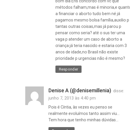
bom dia Éris concordo com vc que
métodos falham,mas é minoria,e quant
a financiar o aborto tudo bem né já
pagamos mesmo bolsa família,auxilio p
tantas outras coisas,mas já parou p
pensar como seria? até o sus ter uma
vaga p atender um caso de aborto a
criança já teria nascido e estaria com 3
anos de idade,no Brasil não existe
prioridade p urgencias não é mesmo?
Responder
Denise A (@denisemillenia)
disse:
junho 7, 2013 às 4:40 pm
Pois é Cíntia, às vezes eu penso se
realmente evoluímos tanto assim viu…
Tem hora que tenho minhas dúvidas…