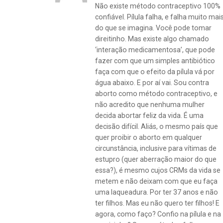
Não existe método contraceptivo 100%
confiável. Pílula falha, e falha muito mai
do que se imagina. Você pode tomar
direitinho. Mas existe algo chamado
‘interação medicamentosa’, que pode
fazer com que um simples antibiótico
faça com que o efeito da pílula vá por
água abaixo. E por aí vai. Sou contra
aborto como método contraceptivo, e
não acredito que nenhuma mulher
decida abortar feliz da vida. É uma
decisão difícil. Aliás, o mesmo país que
quer proibir o aborto em qualquer
circunstância, inclusive para vítimas de
estupro (quer aberração maior do que
essa?), é mesmo cujos CRMs da vida se
metem e não deixam com que eu faça
uma laqueadura. Por ter 37 anos e não
ter filhos. Mas eu não quero ter filhos! E
agora, como faço? Confio na pílula e na