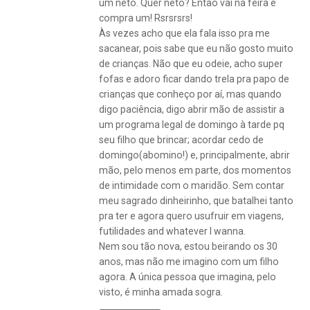
um neto. Quer neto? Então vai na feira e
compra um! Rsrsrsrs!
Às vezes acho que ela fala isso pra me
sacanear, pois sabe que eu não gosto muito
de crianças. Não que eu odeie, acho super
fofas e adoro ficar dando trela pra papo de
crianças que conheço por aí, mas quando
digo paciência, digo abrir mão de assistir a
um programa legal de domingo à tarde pq
seu filho que brincar; acordar cedo de
domingo(abomino!) e, principalmente, abrir
mão, pelo menos em parte, dos momentos
de intimidade com o maridão. Sem contar
meu sagrado dinheirinho, que batalhei tanto
pra ter e agora quero usufruir em viagens,
futilidades and whatever I wanna.
Nem sou tão nova, estou beirando os 30
anos, mas não me imagino com um filho
agora. A única pessoa que imagina, pelo
visto, é minha amada sogra.