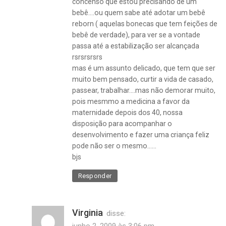
concenso que estou precisando de um
bebê….ou quem sabe até adotar um bebê
reborn ( aquelas bonecas que tem feições de
bebê de verdade), para ver se a vontade
passa até a estabilização ser alcançada
rsrsrsrsrs
mas é um assunto delicado, que tem que ser
muito bem pensado, curtir a vida de casado,
passear, trabalhar….mas não demorar muito,
pois mesmmo a medicina a favor da
maternidade depois dos 40, nossa
disposição para acompanhar o
desenvolvimento e fazer uma criança feliz
pode não ser o mesmo……
bjs
Responder
Virginia
disse:
junho 2, 2009 às 3:06 pm