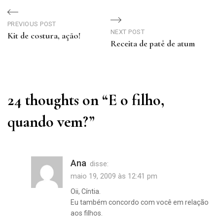
Navegação
de
PREVIOUS POST
NEXT POST
Kit de costura, ação!
Receita de patê de atum
Post
Previous
Next
Post
Post
24 thoughts on “
E o filho,
quando vem?
”
Ana
disse:
maio 19, 2009 às 12:41 pm
Oii, Cíntia.
Eu também concordo com você em relação
aos filhos.