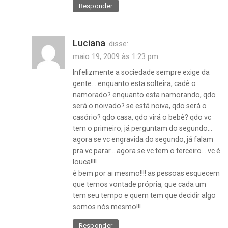
Responder
Luciana
disse:
maio 19, 2009 às 1:23 pm
Infelizmente a sociedade sempre exige da
gente… enquanto esta solteira, cadê o
namorado? enquanto esta namorando, qdo
será o noivado? se está noiva, qdo será o
casório? qdo casa, qdo virá o bebê? qdo vc
tem o primeiro, já perguntam do segundo…
agora se vc engravida do segundo, já falam
pra vc parar… agora se vc tem o terceiro… vc é
louca!!!!
é bem por ai mesmo!!!! as pessoas esquecem
que temos vontade própria, que cada um
tem seu tempo e quem tem que decidir algo
somos nós mesmo!!!
Responder