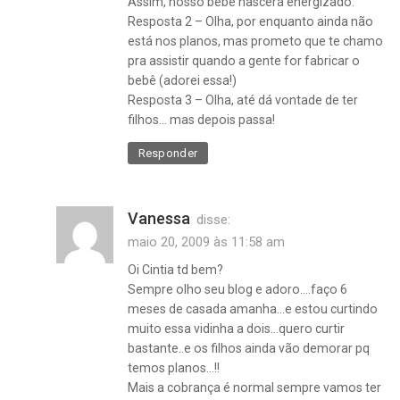
Assim, nosso bebê nascerá energizado.
Resposta 2 – Olha, por enquanto ainda não
está nos planos, mas prometo que te chamo
pra assistir quando a gente for fabricar o
bebê (adorei essa!)
Resposta 3 – Olha, até dá vontade de ter
filhos… mas depois passa!
Responder
Vanessa
disse:
maio 20, 2009 às 11:58 am
Oi Cintia td bem?
Sempre olho seu blog e adoro….faço 6
meses de casada amanha…e estou curtindo
muito essa vidinha a dois…quero curtir
bastante..e os filhos ainda vão demorar pq
temos planos…!!
Mais a cobrança é normal sempre vamos ter