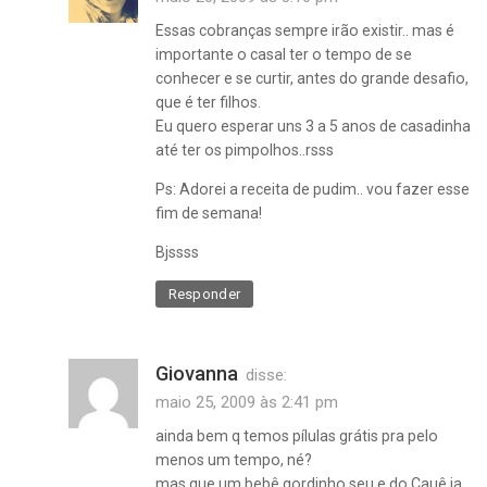
Essas cobranças sempre irão existir.. mas é
importante o casal ter o tempo de se
conhecer e se curtir, antes do grande desafio,
que é ter filhos.
Eu quero esperar uns 3 a 5 anos de casadinha
até ter os pimpolhos..rsss
Ps: Adorei a receita de pudim.. vou fazer esse
fim de semana!
Bjssss
Responder
Giovanna
disse:
maio 25, 2009 às 2:41 pm
porque
ainda bem q temos pílulas grátis pra pelo
esperar
menos um tempo, né?
,
mas que um bebê gordinho seu e do Cauê ia
recém-