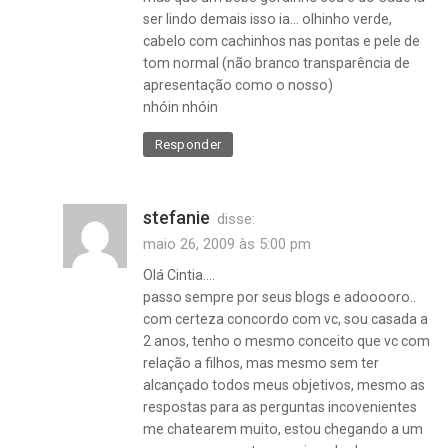
ser lindo demais isso ia… olhinho verde,
casados
cabelo com cachinhos nas pontas e pele de
,
tom normal (não branco transparência de
sem
apresentação como o nosso)
filhos
nhóin nhóin
Responder
stefanie
disse:
maio 26, 2009 às 5:00 pm
Olá Cintia….
passo sempre por seus blogs e adooooro..
com certeza concordo com vc, sou casada a
2 anos, tenho o mesmo conceito que vc com
relação a filhos, mas mesmo sem ter
alcançado todos meus objetivos, mesmo as
respostas para as perguntas incovenientes
me chatearem muito, estou chegando a um