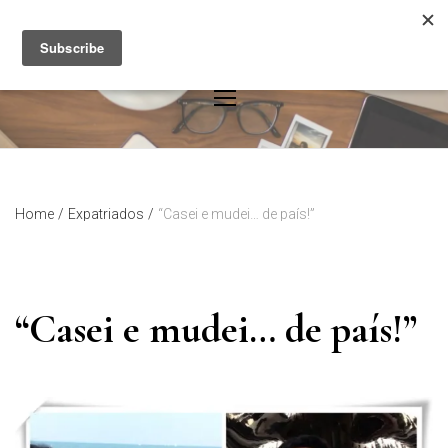
Skip
to
content
Home
/
Expatriados
/
“Casei e mudei… de país!”
“Casei e mudei… de país!”