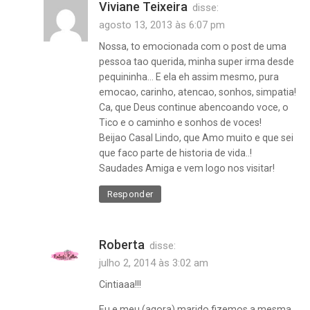
Viviane Teixeira
disse:
agosto 13, 2013 às 6:07 pm
Nossa, to emocionada com o post de uma
pessoa tao querida, minha super irma desde
pequininha… E ela eh assim mesmo, pura
emocao, carinho, atencao, sonhos, simpatia!
Ca, que Deus continue abencoando voce, o
Tico e o caminho e sonhos de voces!
Beijao Casal Lindo, que Amo muito e que sei
que faco parte de historia de vida..!
Saudades Amiga e vem logo nos visitar!
Responder
Roberta
disse:
julho 2, 2014 às 3:02 am
Cintiaaa!!!
Eu e meu (agora) marido fizemos a mesma