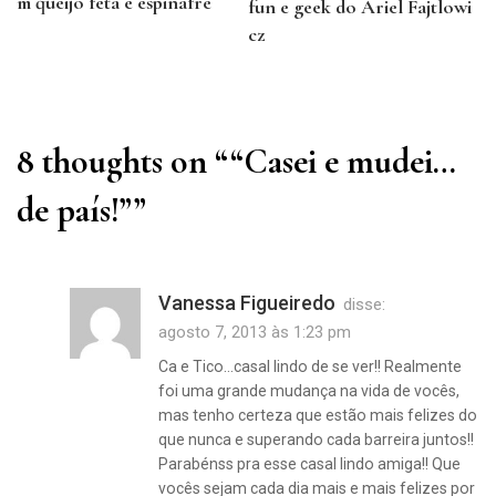
m queijo feta e espinafre
fun e geek do Ariel Fajtlowi
Previous
cz
Post
Next
Post
8 thoughts on “
“Casei e mudei…
de país!”
”
Vanessa Figueiredo
disse:
agosto 7, 2013 às 1:23 pm
Ca e Tico…casal lindo de se ver!! Realmente
foi uma grande mudança na vida de vocês,
mas tenho certeza que estão mais felizes do
que nunca e superando cada barreira juntos!!
Parabénss pra esse casal lindo amiga!! Que
vocês sejam cada dia mais e mais felizes por