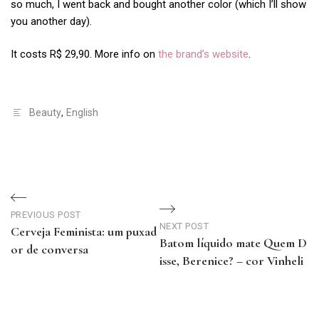
so much, I went back and bought another color (which I’ll show
you another day).
It costs R$ 29,90. More info on
the brand’s website
.
Beauty
,
English
Navegação
de
PREVIOUS POST
NEXT POST
Cerveja Feminista: um puxad
Batom líquido mate Quem D
Post
or de conversa
isse, Berenice? – cor Vinheli
Previous
Next
Post
Post