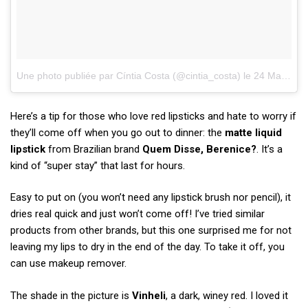
Une photo publiée par Cíntia Costa (@cintia_costa)
le
24 Mars 2015 à 18h53 PDT
Here’s a tip for those who love red lipsticks and hate to worry if
they’ll come off when you go out to dinner: the
matte liquid
lipstick
from Brazilian brand
Quem Disse, Berenice?
. It’s a
kind of “super stay” that last for hours.
Easy to put on (you won’t need any lipstick brush nor pencil), it
dries real quick and just won’t come off! I’ve tried similar
products from other brands, but this one surprised me for not
leaving my lips to dry in the end of the day. To take it off, you
can use makeup remover.
The shade in the picture is
Vinheli
, a dark, winey red. I loved it