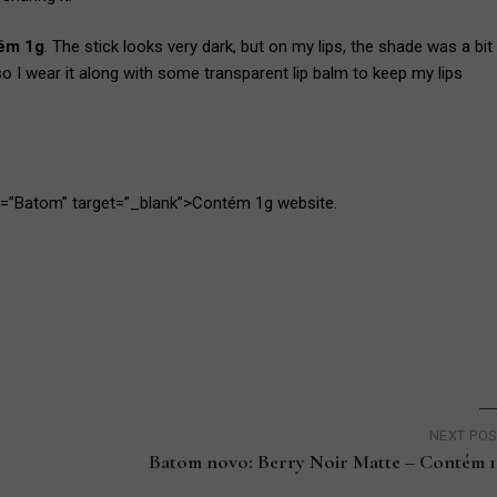
ém 1g
. The stick looks very dark, but on my lips, the shade was a bit
 so
I wear it along with some transparent lip balm to keep my lips
tle=”Batom” target=”_blank”>Contém 1g website.
NEXT PO
Batom novo: Berry Noir Matte – Contém 1