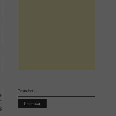
Pesquisar
por:
ST
g
Next