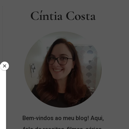
Cíntia Costa
Bem-vindos ao meu blog! Aqui,