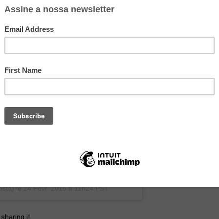
osta)
le
24 Févr. 2015 à 11h24 PST
sharing it.