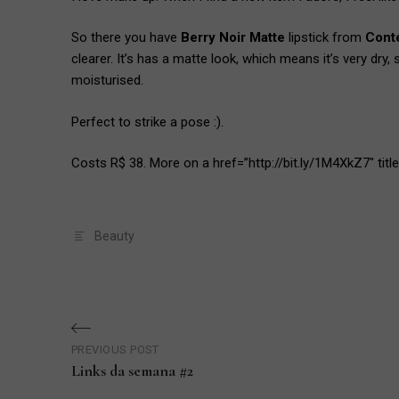
So there you have
Berry Noir Matte
lipstick from
Cont
clearer. It’s has a matte look, which means it’s very dry,
moisturised.
Perfect to strike a pose :).
Costs R$ 38. More on a href=”http://bit.ly/1M4XkZ7″ ti
Beauty
Navegação
PREVIOUS POST
de
Links da semana #2
Previous