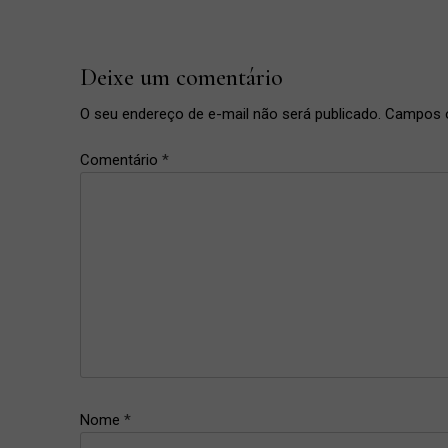
Post
Post
Deixe um comentário
O seu endereço de e-mail não será publicado.
Campos o
Comentário
*
Contém
1g
,
lipstick
,
Nome
*
make