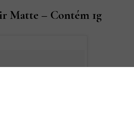
oir Matte – Contém 1g