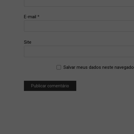
up
,
makeup
E-mail
*
Site
Salvar meus dados neste navegador