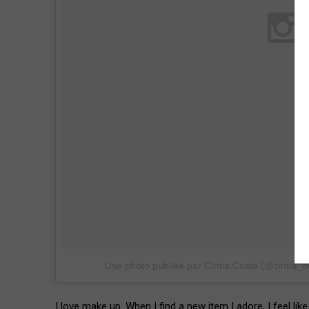
Une photo publiée par Cíntia Costa (@cintia_c
I love make up. When I find a new item I adore, I feel like 