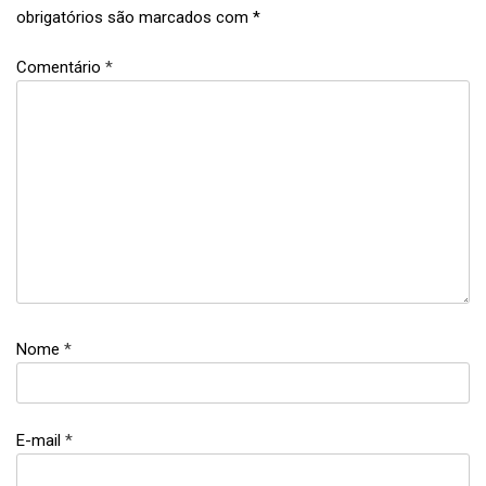
obrigatórios são marcados com
*
Comentário
*
confeitaria
,
faça
e
venda
,
Nome
*
ovo de
páscoa
,
páscoa
E-mail
*