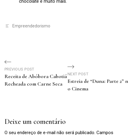
chocolate e muito mais.
Empreendedorismo
Navegação
de
PREVIOUS POST
NEXT POST
Receita de Abóbora Cabotiá
Estreia de “Duna: Parte 2” n
Post
Recheada com Carne Seca
o Cinema
Previous
Next
Post
Post
Deixe um comentário
O seu endereço de e-mail não será publicado.
Campos