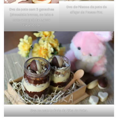
Ovo de Páscoa de pote de
Ovo de pote com 3 ganaches
alfajor da Frasco Pira.
(chocolate branco, ao leite e
meio amargo) da Marola
Carambola.
Ovo no pote trufado da Dika da Naka.